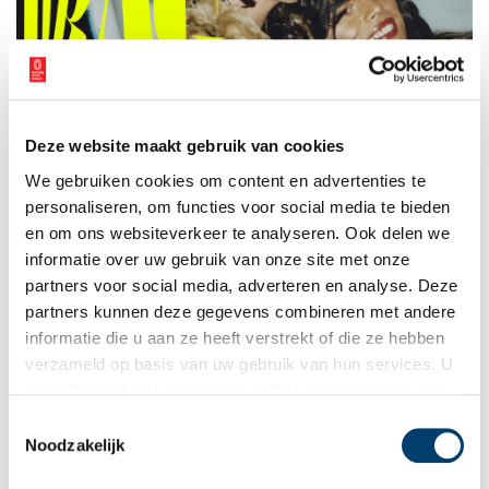
Drag in Amsterdam. Beeld: Stadsarchief Amsterdam.
Deze website maakt gebruik van cookies
De tentoonstelling Drag in Amsterdam opent op vrijdag 26 juni
en is tijdens WorldPride te zien in het Stadsarchief Amsterdam.
We gebruiken cookies om content en advertenties te
Toegang is gratis.
personaliseren, om functies voor social media te bieden
en om ons websiteverkeer te analyseren. Ook delen we
Bron:
Stadsarchief Amsterdam
informatie over uw gebruik van onze site met onze
partners voor social media, adverteren en analyse. Deze
partners kunnen deze gegevens combineren met andere
informatie die u aan ze heeft verstrekt of die ze hebben
Ontvang de nieuwsbrief
verzameld op basis van uw gebruik van hun services. U
gaat akkoord met de cookies en het
privacystatement
Wilt u op de hoogte blijven van de mooiste verhalen en het
als u onze website blijft gebruiken.
Toestemmingsselectie
laatste erfgoednieuws? Schrijf u dan nu in voor onze
Noodzakelijk
wekelijkse nieuwsbrief!