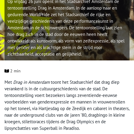
Op vrijdag 26 juni opent in het Stadsarchief Amsterdam de
tentoonstelling Drag in Amsterdam. In de aanloop naar en
gedurende WorldPride zet het Stadsarchief de rijke en
veelzijdige geschiedenis van deze performancekunst in
Amsterdam in de schijnwerpers. De tentoonstelling laat zien
hoe drag zich in de stad door de eeuwen heen heeft
ontwikkeld: als kunstvorm, als vorm van zelfexpressie, als spel
met gender en als krachtige stem in de strijd voor
zichtbaarheid, acceptatie en gelijkheid.
2 min
Met
Drag in Amsterdam
toont het Stadsarchief dat drag diep
verankerd is in de cultuurgeschiedenis van de stad. De
tentoonstelling voert bezoekers langs zeventiende-eeuwse
voorbeelden van genderexpressie en mannen in vrouwenrollen
op het toneel, via Hartjesdag op de Zeedijk en cabaret in theaters,
naar de underground clubs van de jaren ’80, dragbingo in kleine
kroegen, stilettoraces tijdens de Drag Olympics en de
lipsyncbattles van Superball in Paradiso.