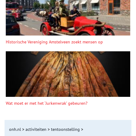
Historische Vereniging Amstelveen zoekt mensen op
Wat moet er met het ‘Jurkenwrak’ gebeuren?
onh.nl
>
activiteiten
>
tentoonstelling
>