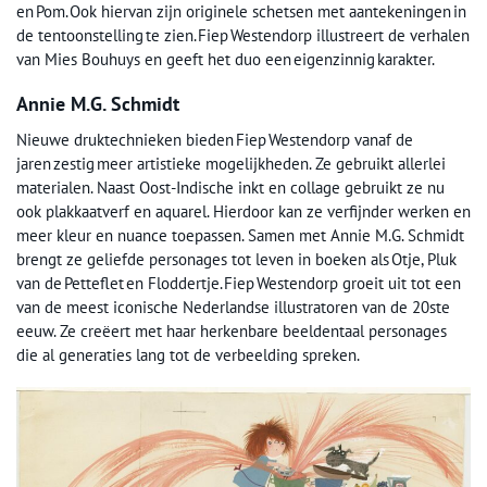
en Pom. Ook hiervan zijn originele schetsen met aantekeningen in
de tentoonstelling te zien. Fiep Westendorp illustreert de verhalen
van Mies Bouhuys en geeft het duo een eigenzinnig karakter.
Annie M.G. Schmidt
Nieuwe druktechnieken bieden Fiep Westendorp vanaf de
jaren zestig meer artistieke mogelijkheden. Ze gebruikt allerlei
materialen. Naast Oost-Indische inkt en collage gebruikt ze nu
ook plakkaatverf en aquarel. Hierdoor kan ze verfijnder werken en
meer kleur en nuance toepassen. Samen met Annie M.G. Schmidt
brengt ze geliefde personages tot leven in boeken als Otje, Pluk
van de Petteflet en Floddertje. Fiep Westendorp groeit uit tot een
van de meest iconische Nederlandse illustratoren van de 20ste
eeuw. Ze creëert met haar herkenbare beeldentaal personages
die al generaties lang tot de verbeelding spreken.