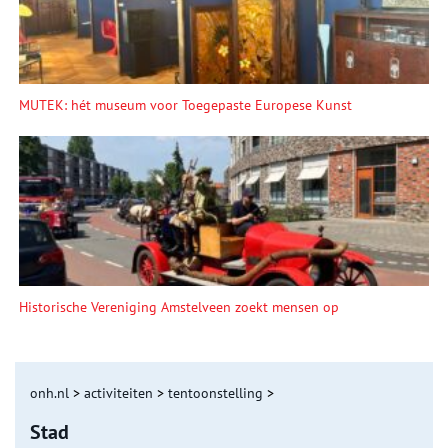
MUTEK: hét museum voor Toegepaste Europese Kunst
Historische Vereniging Amstelveen zoekt mensen op
onh.nl
>
activiteiten
>
tentoonstelling
>
Stad