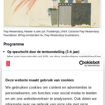
Fiep Westendorp, Moeder is ziek (uit: Floddertje), 1969. Collectie Fiep Westendorp
Foundation. ©Fiep Amsterdam bv; Fiep Westendorp Illustrations.
Programma
Op speurtocht door de tentoonstelling (3-6 jaar)
Met een speurtocht vol kijk- en doe-opdrachten ontdekken fam
ilies de details in het werk van Fiep Westendorp.
(Gratis, op te halen in de tentoonstelling en bij de informatieba
lie)
Zelf aan de slag (4-12 jaar)
In de Picknickruimte van het muse
Deze website maakt gebruik van cookies
um zijn verschillende activiteiten voor families. Maak silhouetfig
We gebruiken cookies om content en advertenties te
uren à la Jip & Janneke, creëer een zelfportret in de stijl van Fie
p Westendorp en ervaar hoe je een verhaal vertelt met enkel ill
personaliseren, om functies voor social media te bieden
ustraties.
en om ons websiteverkeer te analyseren. Ook delen we
(Gratis, van 19 juni t/m 13 september, dagelijks in de weekende
informatie over uw gebruik van onze site met onze