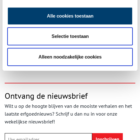
Alle cookies toestaan
Fiep Westendorp, Siepie wil niet wandelen (uit: Jip en Janneke), 1976. Collectie
Fiep Westendorp Foundation. ©Fiep Amsterdam bv; Fiep Westendorp Illustrations.
Selectie toestaan
Fiep Westendorp is te zien van 19 juni t/m 13 september in het
Rijksmuseum Amsterdam.
Alleen noodzakelijke cookies
Bron:
Rijksmuseum Amsterdam
Ontvang de nieuwsbrief
Wilt u op de hoogte blijven van de mooiste verhalen en het
laatste erfgoednieuws? Schrijf u dan nu in voor onze
wekelijkse nieuwsbrief!