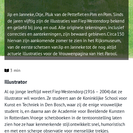
Jip en Janneke, Otje, Pluk van de Petteflet en Pim en Pom. Sinds
de jaren vijftig zijn de illustraties van Fiep Westendorp bekend
en geliefd bij jong en oud. Alle originele tekeningen, inclusief
correcties en aantekeningen, zijn bewaard gebleven. Circa 150
hiervan zijn aankomende zomer te zien in het Rijksmuseum,
van de eerste schetsen van Jip en Janneke tot de nog altijd
actuele illustraties voor de Vrouwenpagina van Het Parool.
3 min
Illustrator
Al op jonge leeftijd weet Fiep Westendorp (1916 – 2004) dat ze
illustrator wil worden. Ze studeert aan de Koninklijke School voor
Kunst en Techniek in Den Bosch, waar zij de enige vrouwelijke
student is, en daarna aan de Academie voor Beeldende Kunsten
in Rotterdam. Vroege schetsboeken in de tentoonstelling laten
zien hoe ze haar kenmerkende stijl ontwikkelt: snel, humoristisch
en met een scherpe observatie voor menselijke trekjes.