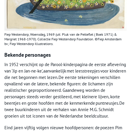
Fiep Westendorp, Woensdag, 1969 (uit: Pluk van de Petteflet ( Boek 1971) &
Margriet 1968-1970). Collectie Fiep Westendorp Foundation. ©Fiep Amsterdam
bv; Fiep Westendorp Illustrations.
Bekende personages
In 1952 verschijnt op de Parool-kinderpagina de eerste aflevering
van ‘Jip en Jan-ne-ke’, aanvankelijk met leesstreepjes voor kinderen
die net begonnen met lezen. De eerste tekeningen verschillen
opvallend van de latere, bekende figuren: de lichamen zijn
realistischer geproportioneerd. Gaandeweg worden de
personages steeds verder gestileerd, met kleinere lijven, korte
beentjes en grote hoofden met de kenmerkende puntneusjes. De
twee buurkinderen uit de verhalen van Annie M.G. Schmidt
groeien uit tot iconen van de Nederlandse beeldcultuur.
Eind jaren vijftig volgen nieuwe hoofdpersonen: de poezen Pim