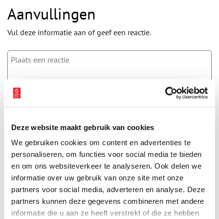
Aanvullingen
Vul deze informatie aan of geef een reactie.
Vereiste velden zijn gemarkeerd met *. Het e-mailadres wordt niet
gepubliceerd.
Naam
*
Deze website maakt gebruik van cookies
We gebruiken cookies om content en advertenties te
E-mail
*
personaliseren, om functies voor social media te bieden
en om ons websiteverkeer te analyseren. Ook delen we
informatie over uw gebruik van onze site met onze
partners voor social media, adverteren en analyse. Deze
Vink dit aan als u op de hoogte gehouden wil worden.
partners kunnen deze gegevens combineren met andere
informatie die u aan ze heeft verstrekt of die ze hebben