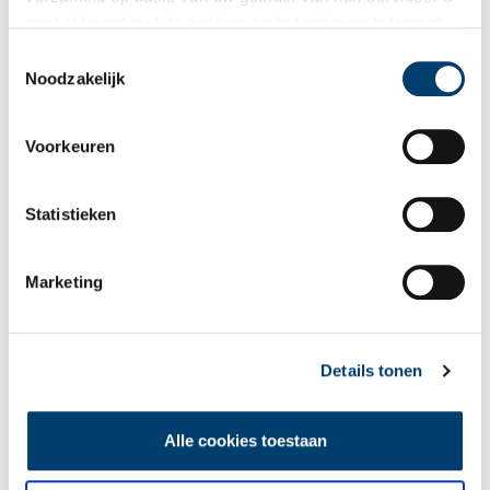
gaat akkoord met de cookies en het
privacystatement
Bekijk meer video's
als u onze website blijft gebruiken.
Toestemmingsselectie
Noodzakelijk
Voorkeuren
Statistieken
Tien verdwenen pretparken
Marketing
Details tonen
Alle cookies toestaan
De eendenboeten op De Haukes