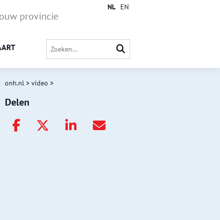
NL
EN
jouw provincie
AART
onh.nl
>
video
>
Delen