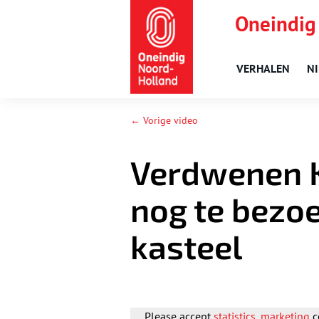
Oneindig
VERHALEN
N
← Vorige video
Verdwenen K
nog te bezo
kasteel
Please accept
statistics, marketing
c