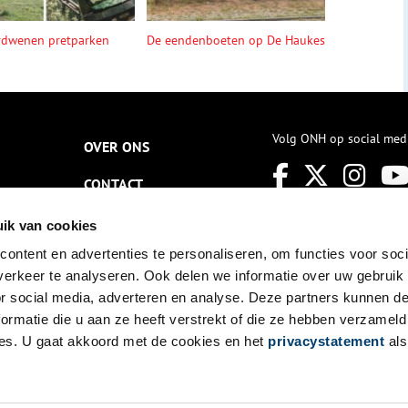
rdwenen pretparken
De eendenboeten op De Haukes
Volg ONH op social med
OVER ONS
CONTACT
NIEUWSBRIEF
ik van cookies
ontent en advertenties te personaliseren, om functies voor soci
DISCLAIMER
erkeer te analyseren. Ook delen we informatie over uw gebruik
PRIVACY
or social media, adverteren en analyse. Deze partners kunnen 
ormatie die u aan ze heeft verstrekt of die ze hebben verzameld
TOEGANKELIJKHEID
es. U gaat akkoord met de cookies en het
privacystatement
als