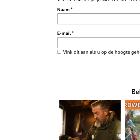
Naam
*
E-mail
*
Vink dit aan als u op de hoogte ge
Be