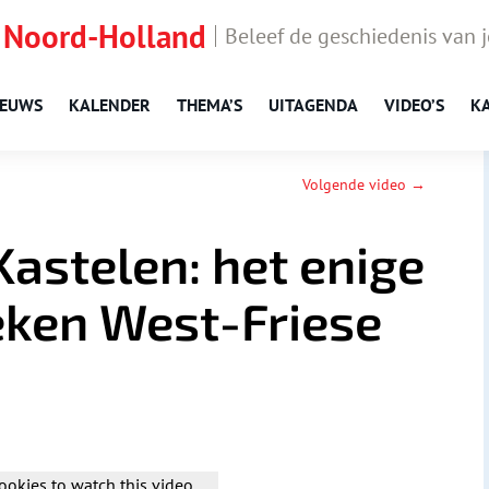
 Noord-Holland
Beleef de geschiedenis van 
IEUWS
KALENDER
THEMA’S
UITAGENDA
VIDEO’S
K
Volgende video →
astelen: het enige
eken West-Friese
ookies to watch this video.