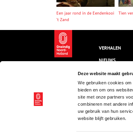
Een jaar rond in de Eendenkooi
Tien ve
’t Zand
VERHALEN
NIEUWS
KALENDER
Deze website maakt gebru
We gebruiken cookies om c
THEMA’S
bieden en om ons websitev
ACTIVITEITEN
site met onze partners vo
combineren met andere inf
VIDEO’S
uw gebruik van hun servic
website blijft gebruiken.