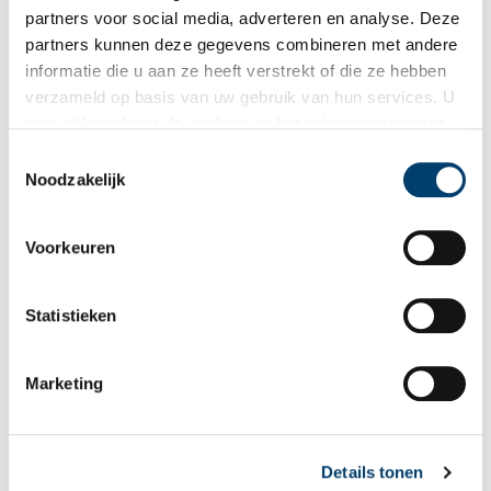
partners voor social media, adverteren en analyse. Deze
partners kunnen deze gegevens combineren met andere
informatie die u aan ze heeft verstrekt of die ze hebben
Vink dit aan als u op de hoogte gehouden wil worden.
verzameld op basis van uw gebruik van hun services. U
gaat akkoord met de cookies en het
privacystatement
als u onze website blijft gebruiken.
Toestemmingsselectie
Noodzakelijk
Bekijk meer video's
Voorkeuren
Statistieken
Marketing
Wist je dat… de oudste afgebeelde Hollanders in deze kerk
begraven liggen?
Details tonen