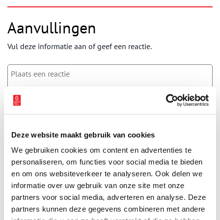
Aanvullingen
Vul deze informatie aan of geef een reactie.
Vereiste velden zijn gemarkeerd met *. Het e-mailadres wordt niet
gepubliceerd.
Naam
*
Deze website maakt gebruik van cookies
We gebruiken cookies om content en advertenties te
personaliseren, om functies voor social media te bieden
E-mail
*
en om ons websiteverkeer te analyseren. Ook delen we
informatie over uw gebruik van onze site met onze
partners voor social media, adverteren en analyse. Deze
Vink dit aan als u op de hoogte gehouden wil worden.
partners kunnen deze gegevens combineren met andere