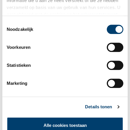
informatie die u aan ze heeft verstrekt of die ze hebben
verzameld op basis van uw gebruik van hun services. U
gaat akkoord met de cookies en het
privacystatement
als u onze website blijft gebruiken.
Toestemmingsselectie
Bekijk meer video's
Noodzakelijk
Voorkeuren
Statistieken
Marketing
Een jaar rond in de Eendenkooi ’t Zand
Details tonen
Alle cookies toestaan