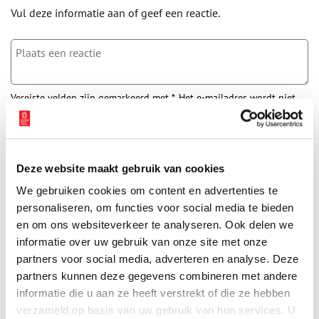
Vul deze informatie aan of geef een reactie.
Vereiste velden zijn gemarkeerd met *. Het e-mailadres wordt niet
gepubliceerd.
Naam
*
Deze website maakt gebruik van cookies
E-mail
*
We gebruiken cookies om content en advertenties te
personaliseren, om functies voor social media te bieden
en om ons websiteverkeer te analyseren. Ook delen we
informatie over uw gebruik van onze site met onze
Vink dit aan als u op de hoogte gehouden wil worden.
partners voor social media, adverteren en analyse. Deze
partners kunnen deze gegevens combineren met andere
informatie die u aan ze heeft verstrekt of die ze hebben
verzameld op basis van uw gebruik van hun services. U