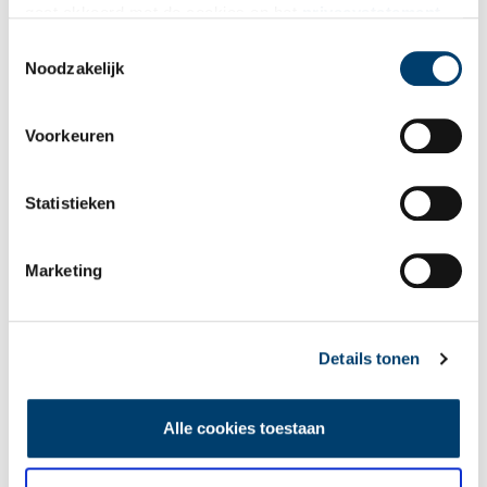
gaat akkoord met de cookies en het
privacystatement
Bekijk meer video's
als u onze website blijft gebruiken.
Toestemmingsselectie
Noodzakelijk
Voorkeuren
Statistieken
Tien verdwenen pretparken
Marketing
Details tonen
Alle cookies toestaan
De eendenboeten op De Haukes