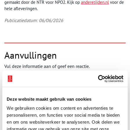
gemaakt door de NTR voor NPO2. Kijk op
anderetijden.nl
voor de
hele afleveringen.
Publicatiedatum: 06/06/2026
Aanvullingen
Vul deze informatie aan of geef een reactie.
Deze website maakt gebruik van cookies
Vereiste velden zijn gemarkeerd met *. Het e-mailadres wordt niet
gepubliceerd.
We gebruiken cookies om content en advertenties te
personaliseren, om functies voor social media te bieden
Naam
*
en om ons websiteverkeer te analyseren. Ook delen we
informatie over uw gebruik van onze site met onze