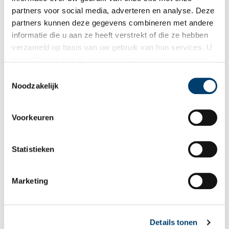
partners voor social media, adverteren en analyse. Deze
E-mail
*
partners kunnen deze gegevens combineren met andere
informatie die u aan ze heeft verstrekt of die ze hebben
verzameld op basis van uw gebruik van hun services. U
Vink dit aan als u op de hoogte gehouden wil worden.
gaat akkoord met de cookies en het
privacystatement
als u onze website blijft gebruiken.
Toestemmingsselectie
Noodzakelijk
Bekijk meer video's
Voorkeuren
Statistieken
Marketing
Een jaar rond in de Eendenkooi ’t Zand
Details tonen