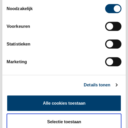
als u onze website blijft gebruiken.
Toestemmingsselectie
Noodzakelijk
Voorkeuren
Statistieken
Tien verdwenen pretparken
Marketing
Details tonen
De eendenboeten op De Haukes
Alle cookies toestaan
Selectie toestaan