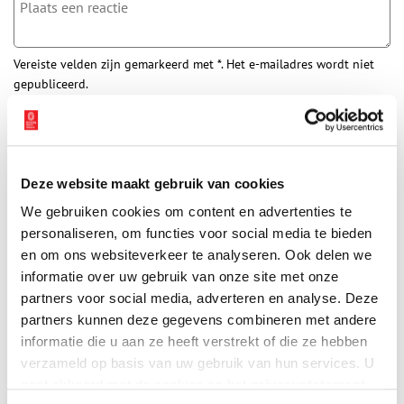
Vereiste velden zijn gemarkeerd met *. Het e-mailadres wordt niet
gepubliceerd.
Naam
*
E-mail
*
Deze website maakt gebruik van cookies
We gebruiken cookies om content en advertenties te
personaliseren, om functies voor social media te bieden
Vink dit aan als u op de hoogte gehouden wil worden.
en om ons websiteverkeer te analyseren. Ook delen we
informatie over uw gebruik van onze site met onze
partners voor social media, adverteren en analyse. Deze
partners kunnen deze gegevens combineren met andere
informatie die u aan ze heeft verstrekt of die ze hebben
Bekijk meer video's
verzameld op basis van uw gebruik van hun services. U
gaat akkoord met de cookies en het
privacystatement