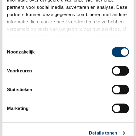
partners voor social media, adverteren en analyse. Deze
E-mail
*
partners kunnen deze gegevens combineren met andere
informatie die u aan ze heeft verstrekt of die ze hebben
verzameld op basis van uw gebruik van hun services. U
Vink dit aan als u op de hoogte gehouden wil worden.
gaat akkoord met de cookies en het
privacystatement
als u onze website blijft gebruiken.
Toestemmingsselectie
Noodzakelijk
Bekijk meer video's
Voorkeuren
Statistieken
Marketing
Tien verdwenen pretparken
Details tonen