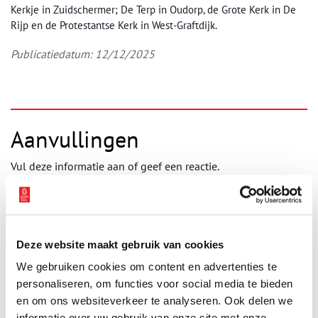
Kerkje in Zuidschermer; De Terp in Oudorp, de Grote Kerk in De
Rijp en de Protestantse Kerk in West-Graftdijk.
Publicatiedatum: 12/12/2025
Aanvullingen
Vul deze informatie aan of geef een reactie.
Deze website maakt gebruik van cookies
Vereiste velden zijn gemarkeerd met *. Het e-mailadres wordt niet
gepubliceerd.
We gebruiken cookies om content en advertenties te
personaliseren, om functies voor social media te bieden
Naam
*
en om ons websiteverkeer te analyseren. Ook delen we
informatie over uw gebruik van onze site met onze