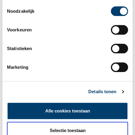
als u onze website blijft gebruiken.
Toestemmingsselectie
Noodzakelijk
Voorkeuren
Wist je dat… de oudste afgebeelde Hollanders in deze kerk
Statistieken
begraven liggen?
Marketing
Details tonen
Alle cookies toestaan
Een jaar rond in de Eendenkooi ’t Zand
Selectie toestaan