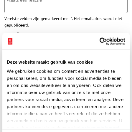
Vereiste velden zijn gemarkeerd met *. Het e-mailadres wordt niet
gepubliceerd.
Naam
*
E-mail
*
Deze website maakt gebruik van cookies
We gebruiken cookies om content en advertenties te
personaliseren, om functies voor social media te bieden
Vink dit aan als u op de hoogte gehouden wil worden.
en om ons websiteverkeer te analyseren. Ook delen we
informatie over uw gebruik van onze site met onze
partners voor social media, adverteren en analyse. Deze
partners kunnen deze gegevens combineren met andere
informatie die u aan ze heeft verstrekt of die ze hebben
Bekijk meer video's
verzameld op basis van uw gebruik van hun services. U
gaat akkoord met de cookies en het
privacystatement