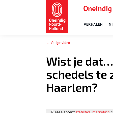
Oneindig
VERHALEN
N
← Vorige video
Wist je dat…
schedels te z
Haarlem?
Please accept
statistics, marketing
c