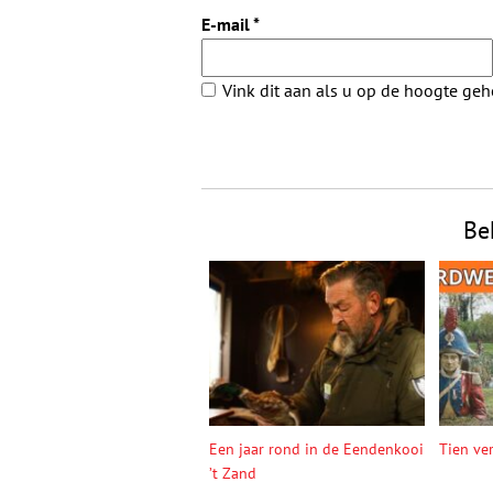
E-mail
*
Vink dit aan als u op de hoogte ge
Be
Een jaar rond in de Eendenkooi
Tien ve
’t Zand