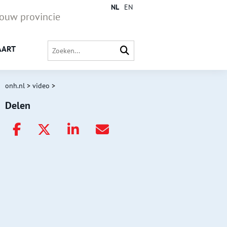
NL
EN
jouw provincie
AART
onh.nl
>
video
>
Delen