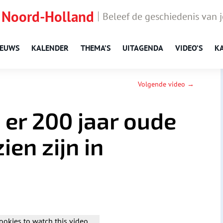
 Noord-Holland
Beleef de geschiedenis van 
IEUWS
KALENDER
THEMA’S
UITAGENDA
VIDEO’S
K
Volgende video →
 er 200 jaar oude
ien zijn in
ookies to watch this video.