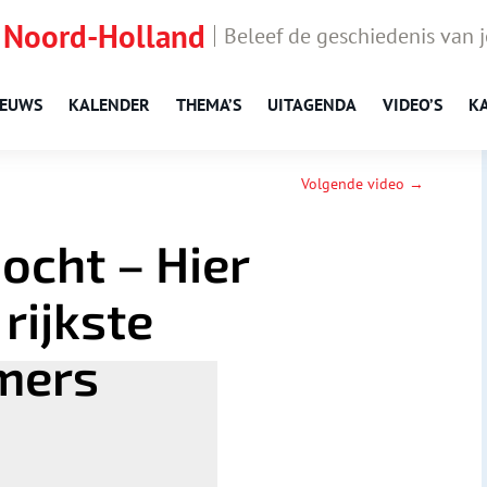
 Noord-Holland
Beleef de geschiedenis van 
IEUWS
KALENDER
THEMA’S
UITAGENDA
VIDEO’S
K
Volgende video →
ocht – Hier
rijkste
mers