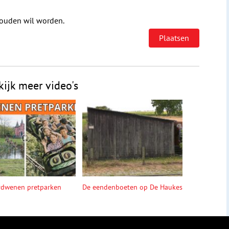
houden wil worden.
kijk meer video's
rdwenen pretparken
De eendenboeten op De Haukes