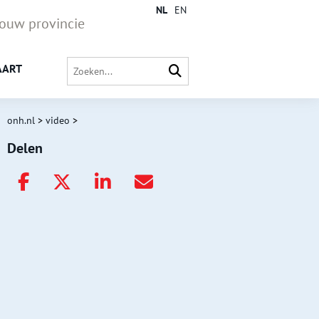
NL
EN
jouw provincie
AART
onh.nl
>
video
>
Delen