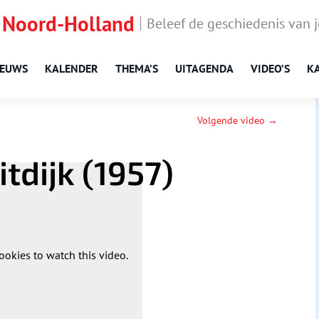
 Noord-Holland
Beleef de geschiedenis van 
IEUWS
KALENDER
THEMA’S
UITAGENDA
VIDEO’S
K
Volgende video →
itdijk (1957)
ookies to watch this video.