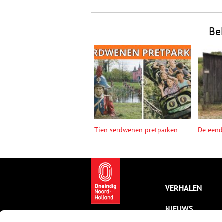
Be
Tien verdwenen pretparken
De een
VERHALEN
NIEUWS