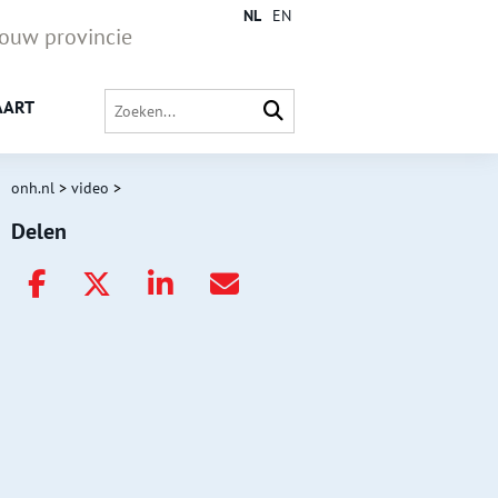
NL
EN
jouw provincie
AART
onh.nl
>
video
>
Delen