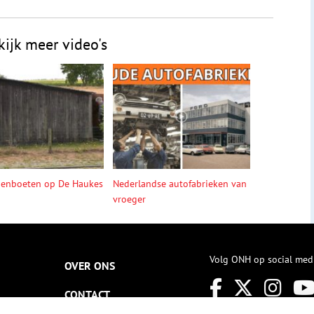
kijk meer video's
denboeten op De Haukes
Nederlandse autofabrieken van
vroeger
Volg ONH op social med
OVER ONS
CONTACT