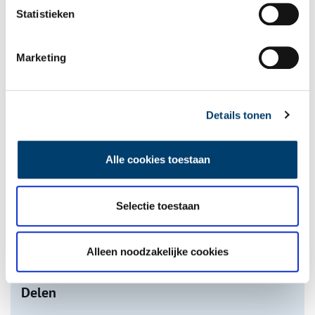
Statistieken
Marketing
Tien verdwenen pretparken
Details tonen
Alle cookies toestaan
De eendenboeten op De Haukes
Selectie toestaan
Alleen noodzakelijke cookies
onh.nl
>
video
>
Delen