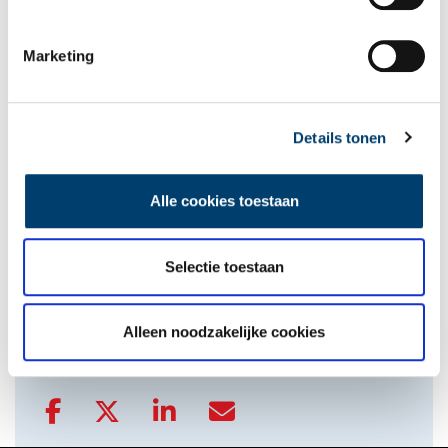
Tien verdwenen pretparken
Marketing
Details tonen
Alle cookies toestaan
De eendenboeten op De Haukes
Selectie toestaan
onh.nl
>
video
>
Alleen noodzakelijke cookies
Delen