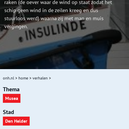
raken (de oever waar de wind op staat zodat het
schip geen wind in de zeilen kreeg en dus
stuurloos werd) waarna zij met man en muis
vergingen.
onh.nl
>
home
>
verhalen
>
Thema
Musea
Stad
Den Helder