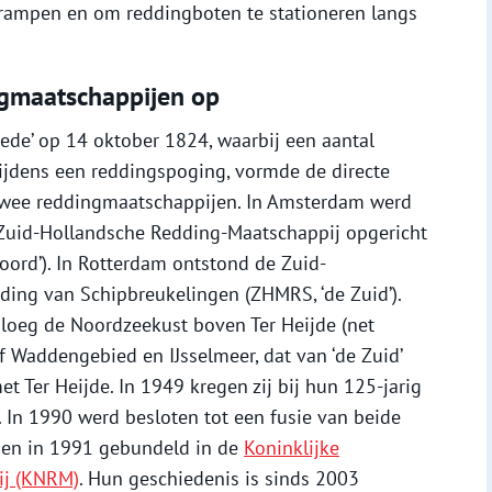
rampen en om reddingboten te stationeren langs
ngmaatschappijen op
eede’ op 14 oktober 1824, waarbij een aantal
dens een reddingspoging, vormde de directe
 twee reddingmaatschappijen. In Amsterdam werd
 Zuid-Hollandsche Redding-Maatschappij opgericht
ord’). In Rotterdam ontstond de Zuid-
ding van Schipbreukelingen (ZHMRS, ‘de Zuid’).
sloeg de Noordzeekust boven Ter Heijde (net
f Waddengebied en IJsselmeer, dat van ‘de Zuid’
t Ter Heijde. In 1949 kregen zij bij hun 125-jarig
’. In 1990 werd besloten tot een fusie van beide
den in 1991 gebundeld in de
Koninklijke
ij (KNRM)
. Hun geschiedenis is sinds 2003