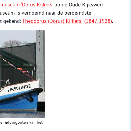
museum ‘Dorus Rijkers’
op de Oude Rijkswerf
museum is vernoemd naar de beroemdste
ft gekend:
Theodorus (Dorus) Rijkers (1847-1928)
.
he reddingboten van het