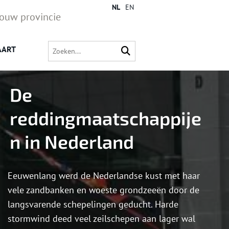
NL
EN
jouw provincie
AART
De
reddingmaatschappije
n in Nederland
Eeuwenlang werd de Nederlandse kust met haar
vele zandbanken en woeste grondzeeën door de
langsvarende schepelingen geducht. Harde
stormwind deed veel zeilschepen aan lager wal