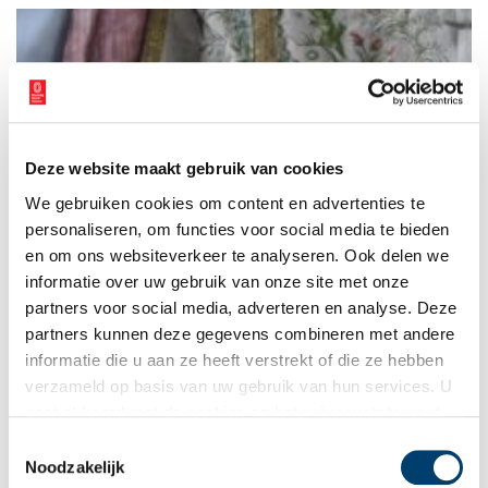
Spruijt van Het Atelier van Toen.
Deze website maakt gebruik van cookies
Van aard­se stof tot he­mels lof: hoe 18e-eeuw­se ja­pon­nen
We gebruiken cookies om content en advertenties te
trans­for­meer­den tot pries­ter­ge­wa­den
personaliseren, om functies voor social media te bieden
Een priestergewaad waarvan de zijden stof al eerder over een
dansvloer heeft gezwierd. In de achttiende eeuw kwam het
en om ons websiteverkeer te analyseren. Ook delen we
voor dat galajaponnen (robes à la française) werden vermaakt
informatie over uw gebruik van onze site met onze
tot priestergewaden. Maar hoe kon deze transformatie van
partners voor social media, adverteren en analyse. Deze
wereldlijke kleding naar sacraal gewaad vorm krijgen? Of met
andere woorden: hoe werd ‘aardse stof tot hemels lof’?
partners kunnen deze gegevens combineren met andere
informatie die u aan ze heeft verstrekt of die ze hebben
verzameld op basis van uw gebruik van hun services. U
gaat akkoord met de cookies en het
privacystatement
als u onze website blijft gebruiken.
Toestemmingsselectie
Noodzakelijk