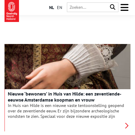
NL
EN
Nieuwe ‘bewoners’ in Huis van Hilde: een zeventiende-
eeuwse Amsterdamse koopman en vrouw
In Huis van Hilde is een nieuwe vaste tentoonstelling geopend
over de zeventiende eeuw. Er zijn bijzondere archeologische
vondsten te zien. Speciaal voor deze nieuwe expositie zijn
twee mensfiguren gemaakt: een Amsterdamse koopman en
vrouw. De figuren zijn gemaakt door Mieneke van Gogh en de
bijbehorende historische kleding is gemaakt door Suzanne