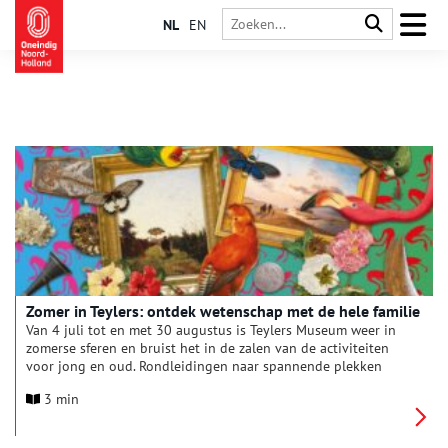
NL
EN
Zomer in Teylers: ontdek wetenschap met de hele familie
Van 4 juli tot en met 30 augustus is Teylers Museum weer in
zomerse sferen en bruist het in de zalen van de activiteiten
voor jong en oud. Rondleidingen naar spannende plekken
waar je anders niet komt, demonstraties, workshops en
3 min
locatietheater: alles rondom de fascinerende geschiedenis en
collectie van het oudste museum van Nederland. Dit jaar staat
tijdens Zomer in Teylers de wetenschap centraal, met onder