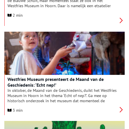
de Blauwe Schuit, maar momenteel staat ze ook in het
Westfries Museum in Hoorn. Daar is namelijk een etsatelier
ingericht waar jong en oud kan leren etsen. “Moeilijk? Nee
2 min
hoor,” stelt Daphne. “De gratis inloopworkshop is
laagdrempelig en een groot succes: het levert prachtige
resultaten op. En voor wie meer wil, is er de twee uur durende
betaalde etsworkshop: ontzettend leuk om te doen.” Het
etsatelier hoort bij de expositie ‘Rembrandt, de fotograaf’, met
meer dan 200 originele Rembrandt-etsen. Deze exposite is nog
te zien t/m 5 januari 2024.
Westfries Museum presenteert de Maand van de
Geschiedenis: ‘Echt nep!’
In oktober, de Maand van de Geschiedenis, duikt het Westfries
Museum in Hoorn in het thema ‘Echt of nep?’. Ga mee op
historisch onderzoek in het museum dat momenteel de
grootste collectie Rembrandt-etsen ooit exposeert. Vanwege de
3 min
uitgestelde start van de verbouwing hangen er namelijk meer
dan 200 originele Rembrandt-etsen in het leeggeruimde
monument. Maar zijn er dan ook fake-Rembrandts? En hoe
weet je dat? Ontdek het via de vele oktober-activiteiten: van