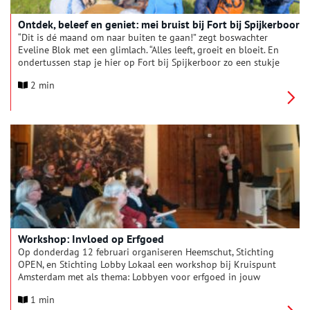
Ontdek, beleef en geniet: mei bruist bij Fort bij Spijkerboor
“Dit is dé maand om naar buiten te gaan!” zegt boswachter
Eveline Blok met een glimlach. “Alles leeft, groeit en bloeit. En
ondertussen stap je hier op Fort bij Spijkerboor zo een stukje
geschiedenis in. Die combinatie maakt elk bezoek verrassend.”
2 min
In mei nodigt Natuurmonumenten iedereen uit om het fort en
het omliggende landschap te komen beleven. “Of je nu zin
hebt in een ontspannen rondje door het fort, een kijkje achter
de schermen of een frisse start van je dag, er is altijd iets te
doen.”
Workshop: Invloed op Erfgoed
Op donderdag 12 februari organiseren Heemschut, Stichting
OPEN, en Stichting Lobby Lokaal een workshop bij Kruispunt
Amsterdam met als thema: Lobbyen voor erfgoed in jouw
gemeente.
1 min