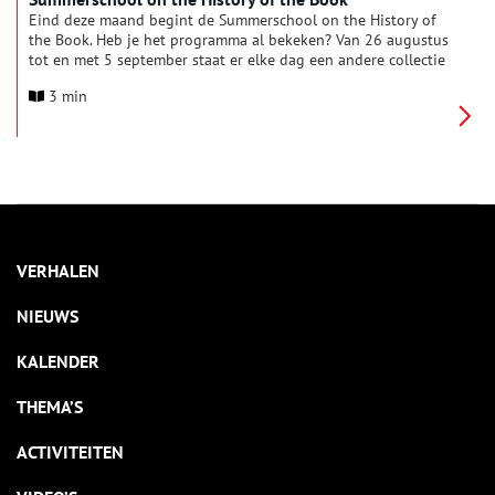
Eind deze maand begint de Summerschool on the History of
the Book. Heb je het programma al bekeken? Van 26 augustus
tot en met 5 september staat er elke dag een andere collectie
in de schijnwerpers. Volg bijvoorbeeld een workshop over
3 min
Joodse almanakken bij Bart Wallet: wat is de functie van deze
‘loeach’ en welke veranderingen heeft zo’n boekje sinds de
zeventiende eeuw ondergaan? Of volg de workshop over over
Parodieën in vroegmodern drukwerk bij Rozanne Versendaal:
wat voor pseudoniemen werden er gebruikt door drukkers en
auteurs, en valt er op aan de afbeeldingen in dit drukwerk?
VERHALEN
NIEUWS
KALENDER
THEMA’S
ACTIVITEITEN