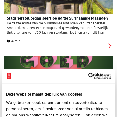
Stadsherstel organiseert 6e editie Surinaamse Maanden
De zesde editie van de Surinaamse Maanden van Stadsherstel
Amsterdam is een echte potpourri geworden, met een feestelijk
tintje ter ere van 750 jaar Amsterdam. Het thema van dit jaar
is: Culturele verbindingen tussen Amsterdam en Suriname.
4 min
Deze website maakt gebruik van cookies
Erfgoedfestival Gooi & Vecht
We gebruiken cookies om content en advertenties te
Deze zomer staan de Makers in Gooi en Vechtstreek centraal
tijdens de derde editie van het Erfgoedfestival Gooi & Vecht!
personaliseren, om functies voor social media te bieden
Tijdens het festival ontdek je hoe makers met hun creativiteit,
en om ons websiteverkeer te analyseren. Ook delen we