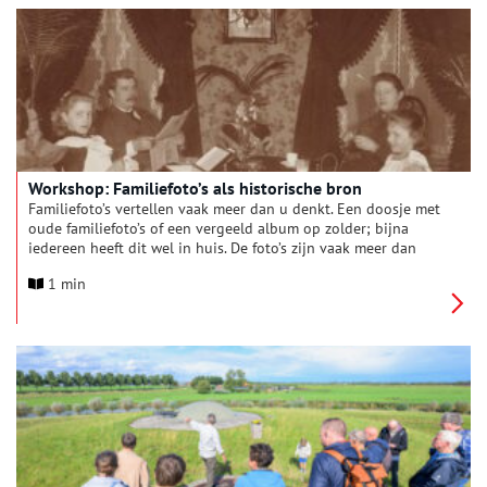
meer de nieuwe escape game Bel me!.
Workshop: Familiefoto’s als historische bron
Familiefoto’s vertellen vaak meer dan u denkt. Een doosje met
oude familiefoto’s of een vergeeld album op zolder; bijna
iedereen heeft dit wel in huis. De foto’s zijn vaak meer dan
alleen herinneringen. Ze tonen ons hoe mensen leefden, zich
1 min
kleedden en met elkaar omgingen. Ze laten sociale verschillen
zien, familiebanden en speciale momenten zoals huwelijken,
feesten, vakanties of andere bijzondere gebeurtenissen.
Tegelijk roepen ze vragen op: wie staan er eigenlijk op de
foto? Waar en wanneer is die gemaakt?