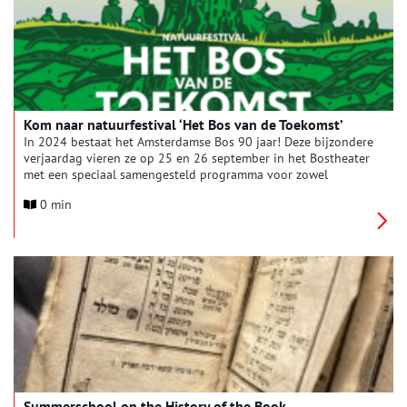
de lezing ‘Herken een echte Rembrandt’ tot de etsworkshop
‘Echt Nep-etsen’.
Kom naar natuurfestival ‘Het Bos van de Toekomst’
In 2024 bestaat het Amsterdamse Bos 90 jaar! Deze bijzondere
verjaardag vieren ze op 25 en 26 september in het Bostheater
met een speciaal samengesteld programma voor zowel
kinderen als volwassenen.
0 min
Summerschool on the History of the Book