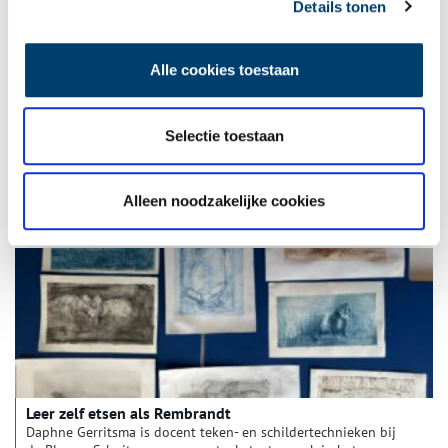
Details tonen
Alle cookies toestaan
Kerstvakantie in Huis van Hilde
Een verhalenverteller, kerstknutselen, midwinter
Selectie toestaan
kinderrondleidingen; in de kerstvakantie is er weer van alles
te beleven in Huis van Hilde. Kom je gezellig langs?
2 min
Alleen noodzakelijke cookies
Leer zelf etsen als Rembrandt
Daphne Gerritsma is docent teken- en schildertechnieken bij