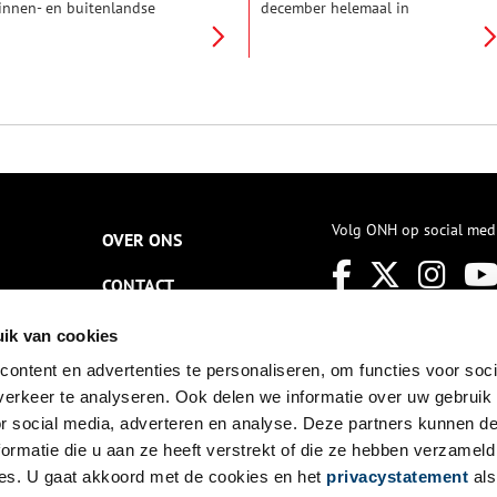
innen- en buitenlandse
december helemaal in
ezoekers het dorpje te vinden.
kerstsferen gehuld. Met boom
e trokken naar Volendam om
en lichtjes en veel kleur, rond
et authentieke Hollandse
de majestueuze schouw.
even te kunnen aanschouwen.
Honderd jaar geleden was de
ijdens hun bezoek sprong de
foyer de woonkamer van Anna
antrekkelijke en intelligente
en William Singer. Maar hoe zag
ille Butter in het oog. Hoog
hun kerst er eigenlijk uit? Met
ijd om deze Volendamse voor
een diner, een kerstboom en
e stellen, die de hele wereld
Santa Claus, misschien?
innenhaalde in haar
olendamse huisje.
Volg ONH op social med
OVER ONS
CONTACT
NIEUWSBRIEF
ik van cookies
ontent en advertenties te personaliseren, om functies voor soci
DISCLAIMER
erkeer te analyseren. Ook delen we informatie over uw gebruik
PRIVACY
or social media, adverteren en analyse. Deze partners kunnen 
ormatie die u aan ze heeft verstrekt of die ze hebben verzameld
TOEGANKELIJKHEID
es. U gaat akkoord met de cookies en het
privacystatement
als