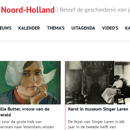
 Noord-Holland
Beleef de geschiedenis van 
IEUWS
KALENDER
THEMA’S
UITAGENDA
VIDEO’S
K
ille Butter, vrouw van de
Kerst in museum Singer Laren
ereld
l voor de grote trek van
De foyer van Singer Laren is elk
oeristen naar Volendam, wisten
jaar in de tweede helft van