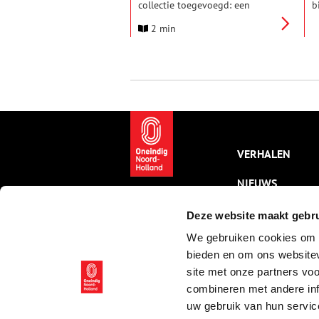
collectie toegevoegd: een
b
schilderij van de Nederlandse
b
2 min
kunstenaar Willy Sluiter (1873–
Z
1949). Het werk, dat rond 1890
h
tot stand kwam, toont een
l
levendig strandtafereel met
T
bomschuiten en vormt een
a
waardevolle aanvulling op het
H
verhaal van de Zandvoortse
t
kustgeschiedenis.
t
b
V
VERHALEN
NIEUWS
KALENDER
Deze website maakt gebru
We gebruiken cookies om c
THEMA’S
bieden en om ons websitev
ACTIVITEITEN
site met onze partners vo
combineren met andere inf
VIDEO’S
uw gebruik van hun servic