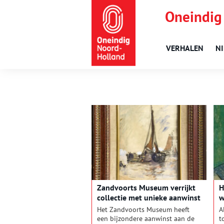
Oneindig
VERHALEN
N
Zandvoorts Museum verrijkt
H
collectie met unieke aanwinst
w
van Willy Sluiter
Het Zandvoorts Museum heeft
A
een bijzondere aanwinst aan de
t