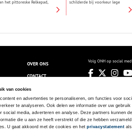
an het pittoreske Relkepad,
schilderde bij voorkeur lege
taat een van de laatste
landschappen, gestoffeerd met
elmolens van Nederland: Het
enkele huizen, bootjes en
rinsenhof. Deze achtkante
grillige waterpartijen. ,,Van al
ovenkruier, gebouwd in 1722,
die mooie frisse kleurtjes op
s een indrukwekkend
mijn palet maak ik in een uur
oorbeeld van de molenbouw
één grauwe massa”, zei hij eens
it de bloeiperiode van de
met de nodige ironie over de
aanstreek. De molen heeft in
grijsheid van zijn schilderstijl.
ijn lange bestaan meerdere
Dat was andere koek dan de
uncties gekend, maar keerde
kleurrijke uitbundigheid en
iteindelijk terug naar zijn
speelsheid van de
Volg ONH op social med
OVER ONS
orsprong: het pellen van gerst.
expressionisten. Aten koos voor
een sober realisme zonder
CONTACT
tierlantijnen en volgde daarmee
een trend in de Zaanse
schilderkunst die in de jaren
NIEUWSBRIEF
ik van cookies
twintig en dertig in zwang was.
ontent en advertenties te personaliseren, om functies voor soci
DISCLAIMER
erkeer te analyseren. Ook delen we informatie over uw gebruik
PRIVACY
or social media, adverteren en analyse. Deze partners kunnen 
ormatie die u aan ze heeft verstrekt of die ze hebben verzameld
TOEGANKELIJKHEID
es. U gaat akkoord met de cookies en het
privacystatement
als