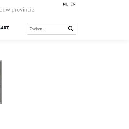
NL
EN
jouw provincie
AART