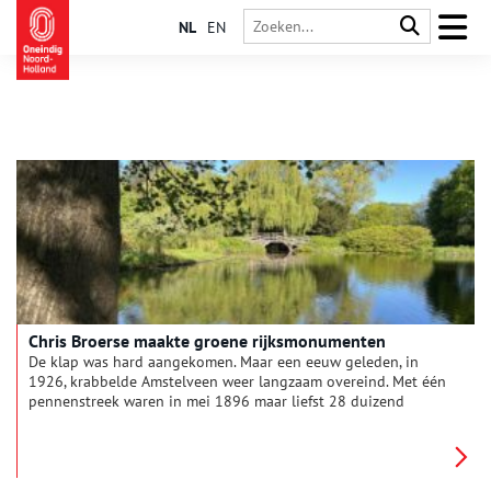
NL
EN
Chris Broerse maakte groene rijksmonumenten
De klap was hard aangekomen. Maar een eeuw geleden, in
1926, krabbelde Amstelveen weer langzaam overeind. Met één
pennenstreek waren in mei 1896 maar liefst 28 duizend
Amstelveners ongevraagd Amsterdammer geworden.
Burgemeester Arie Colijn kwam in actie. Met aantrekkelijke
huizen, parken, plantsoenen. Als er iemand is die Amstelveen
een groen gezicht heeft gegeven, dan is dat Chris Broerse