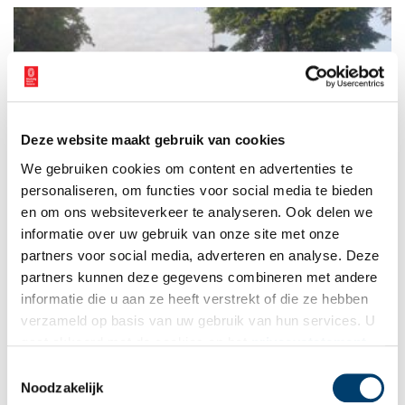
(1902-1995).
Deze website maakt gebruik van cookies
Boerderij Meerzicht: pannenkoeken in het bos
We gebruiken cookies om content en advertenties te
Al voor de aanleg van het Amsterdamse Bos bestond Boerderij
Meerzicht. Het beroemde pannenkoekenhuis dateert uit de
personaliseren, om functies voor social media te bieden
negentiende eeuw, toen het nog een theeschenkerij was waar
en om ons websiteverkeer te analyseren. Ook delen we
wandelaars graag even uitrustten. Drie generaties eigenaars
informatie over uw gebruik van onze site met onze
hebben het veenlandschap om hen heen zien transformeren
tot het bloeiende bos van nu.
partners voor social media, adverteren en analyse. Deze
partners kunnen deze gegevens combineren met andere
informatie die u aan ze heeft verstrekt of die ze hebben
verzameld op basis van uw gebruik van hun services. U
gaat akkoord met de cookies en het
privacystatement
als u onze website blijft gebruiken.
Toestemmingsselectie
Noodzakelijk