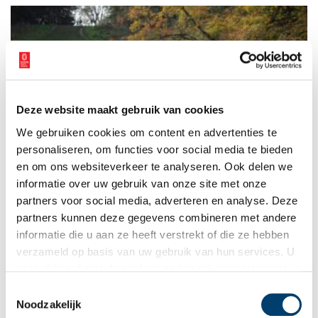
Deze website maakt gebruik van cookies
Heuvels als groene monumenten
We gebruiken cookies om content en advertenties te
Twee heuvels in het groen. Hemelsbreed enkele honderden
meters van elkaar gelegen. De hoge ligt in het Amsterdamse
personaliseren, om functies voor social media te bieden
Bos, de kleine heeft zich verscholen in een park. Beide hebben
en om ons websiteverkeer te analyseren. Ook delen we
te maken met Jac. P. Thijsse. Hoe dat zo?
informatie over uw gebruik van onze site met onze
partners voor social media, adverteren en analyse. Deze
partners kunnen deze gegevens combineren met andere
informatie die u aan ze heeft verstrekt of die ze hebben
verzameld op basis van uw gebruik van hun services. U
gaat akkoord met de cookies en het
privacystatement
als u onze website blijft gebruiken.
Toestemmingsselectie
Noodzakelijk