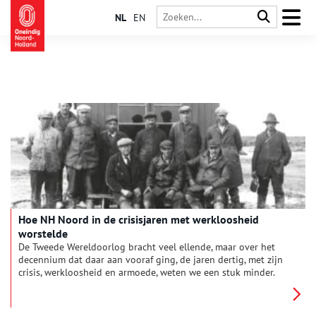
NL
EN
Hoe NH Noord in de crisisjaren met werkloosheid
worstelde
De Tweede Wereldoorlog bracht veel ellende, maar over het
decennium dat daar aan vooraf ging, de jaren dertig, met zijn
crisis, werkloosheid en armoede, weten we een stuk minder.
Bart Lankester uit Wieringen beschrijft in zijn pas verschenen
boek ‘Stakkers & Stakers’ hoe de crisis in de jaren 1930-1940
hard aan kwam in het noordelijke deel van Noord-Holland.