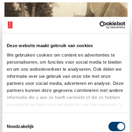
Deze website maakt gebruik van cookies
Van Aakpad tot Zeeweg: straatnamen van Noord-Holland
We gebruiken cookies om content en advertenties te
Straatnamen vertellen veel over de historie van een plaats.
Vroeger werden ze afgeleid van herkenningstekens, bekende
personaliseren, om functies voor social media te bieden
gebouwen of oude ambachten. Later ontstonden er wijken met
en om ons websiteverkeer te analyseren. Ook delen we
thema’s, zoals bomen, zeehelden of het koningshuis. Wat
informatie over uw gebruik van onze site met onze
vertellen de meest voorkomende straatnamen ons over hun
geschiedenis? En wat zijn eigenlijk de langste en kortste
partners voor social media, adverteren en analyse. Deze
straatnamen van Noord-Holland?
partners kunnen deze gegevens combineren met andere
informatie die u aan ze heeft verstrekt of die ze hebben
verzameld op basis van uw gebruik van hun services. U
gaat akkoord met de cookies en het
privacystatement
als u onze website blijft gebruiken.
Toestemmingsselectie
Noodzakelijk