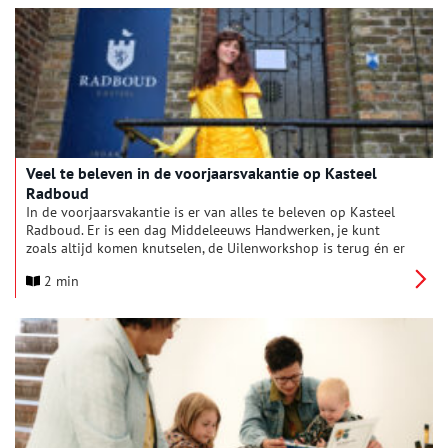
Veel te beleven in de voorjaarsvakantie op Kasteel
Radboud
In de voorjaarsvakantie is er van alles te beleven op Kasteel
Radboud. Er is een dag Middeleeuws Handwerken, je kunt
zoals altijd komen knutselen, de Uilenworkshop is terug én er
is iets nieuws: Sprookjeskasteel! In de weekenden is nog altijd
2 min
het Archeologie Avontuur, met nog een keer ‘Experts vertellen’.
Kasteel Radboud is de hele vakantie geopend, behalve
maandag.