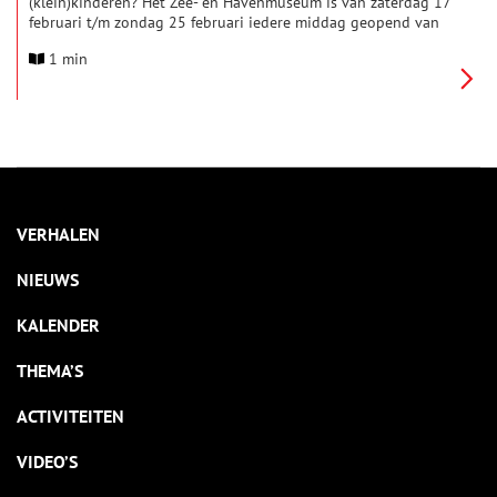
(klein)kinderen? Het Zee- en Havenmuseum is van zaterdag 17
februari t/m zondag 25 februari iedere middag geopend van
13.00 tot 17.00 uur. Alleen op maandag is het museum
1 min
gesloten.
VERHALEN
NIEUWS
KALENDER
THEMA’S
ACTIVITEITEN
VIDEO’S