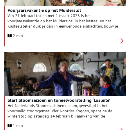
Voorjaarsvakantie op het Muiderslot
Van 21 februari tot en met 1 maart 2026 is het
voorjaarsvakantie op het Muiderslot! In het kasteel en het
Kasteelatelier duik je dan in eeuwenoude ambachten, bouw je
samen aan grootse dromen en laat je je fantasie de vrije loop.
2 min
Hoe zag het leven in een kasteel er vroeger uit? Welke
ambachten waren onmisbaar achter de dikke muren? En wat
zou jij toevoegen aan het landschap rond het Muiderslot? In
de voorjaarsvakantie ontdek je het al doende: met wol, textiel,
LEGO® en heel veel verbeeldingskracht.
Start Stoomseizoen en toneelvoorstelling ‘Losleite’
Het Nederlands Stoommachinemuseum, gevestigd in het
voormalig stoomgemaal Vier Noorder Koggen, opent na de
winterstop op zaterdag 14 februari bij aanvang van de
voorjaarsvakantie weer de deuren voor het publiek. Het
1 min
museum herbergt één van de grootste collecties nog werkende