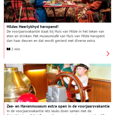
Hildes Heerlykhyd heropend!
De voorjaarsvakantie staat bij Huis van Hilde in het teken van
eten en drinken. Het museumcafé van Huis van Hilde heropent
dan haar deuren en dat wordt gevierd met diverse extra
activiteiten. Natuurlijk hoort daar een nieuwe menukaart bij.
2 min
Duurzaamheid, eerlijke producten, lokale leveranciers en social
return staan centraal in het nieuwe horeca-concept. Maak in de
voorjaarsvakantie kennis met ‘het menu van de toekomst’ maar
kom ook proeven van het ‘menu van vroeger’!
Zee- en Havenmuseum extra open in de voorjaarsvakantie
In de voorjaarsvakantie iets leuks doen samen met de