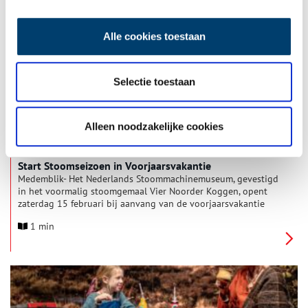
geopend van 13.00 tot 17.00 uur. Voor (groot)ouders met
kinderen is het museum altijd een leuk uitje met 4
1 min
verschillende speurtochten, een escapespel en veel te doen.
Alle cookies toestaan
Selectie toestaan
Alleen noodzakelijke cookies
Start Stoomseizoen in Voorjaarsvakantie
Medemblik- Het Nederlands Stoommachinemuseum, gevestigd
in het voormalig stoomgemaal Vier Noorder Koggen, opent
zaterdag 15 februari bij aanvang van de voorjaarsvakantie
weer de deuren voor het publiek. Tijdens de winterstop is er
1 min
hard gewerkt om de machines in gereedheid te brengen voor
het nieuwe stoomseizoen. Het museum biedt onderdak aan
één van de grootste collecties nog werkende stoommachines
in Nederland en vertelt twee bijzondere verhalen: de strijd van
de Westfriezen tegen het water en de ontdekking van de
stoommachine die de wereld veranderde.