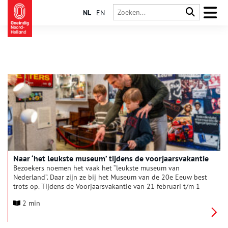
NL
EN
Naar ‘het leukste museum’ tijdens de voorjaarsvakantie
Bezoekers noemen het vaak het “leukste museum van
Nederland”. Daar zijn ze bij het Museum van de 20e Eeuw best
trots op. Tijdens de Voorjaarsvakantie van 21 februari t/m 1
maart is er weer veel te zien: De historie van Telefonie, LEGO,
2 min
Barbie en meer. Je kunt er bouwen met heel veel
bouwsteentjes, ga op jacht naar de boeven met de nieuwe
speurtocht of pak de audiotour.