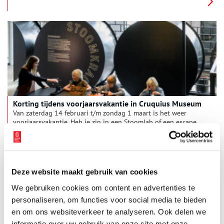
stoommachines in Nederland en vertelt twee bijzondere
verhalen: de strijd van de Westfriezen tegen het water en de
ontdekking van de stoommachine die de wereld veranderde.
Korting tijdens voorjaarsvakantie in Cruquius Museum
Van zaterdag 14 februari t/m zondag 1 maart is het weer
voorjaarsvakantie. Heb je zin in een Stoomlab of een escape
game in het gemaal? Of wil je je verkleden als Ot & Sien en zo
een speurtocht doen in het gemaal of in het nieuwe
1 min
museumpaviljoen? Kom dan naar het Cruquius Museum. Er is
van alles te doen, voor jong en oud. Kijk op www.cruquius-
museum.nl voor een overzicht van alle activiteiten.
Deze website maakt gebruik van cookies
We gebruiken cookies om content en advertenties te
personaliseren, om functies voor social media te bieden
en om ons websiteverkeer te analyseren. Ook delen we
informatie over uw gebruik van onze site met onze