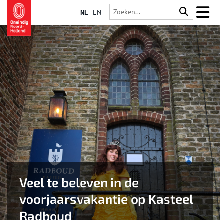
NL
EN
Veel te beleven in de
voorjaarsvakantie op Kasteel
Radboud