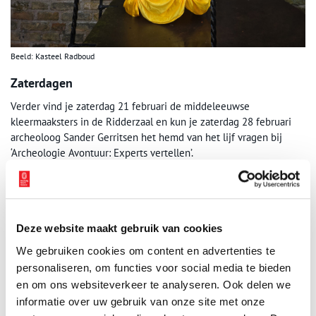
Beeld: Kasteel Radboud
Zaterdagen
Verder vind je zaterdag 21 februari de middeleeuwse
kleermaaksters in de Ridderzaal en kun je zaterdag 28 februari
archeoloog Sander Gerritsen het hemd van het lijf vragen bij
‘Archeologie Avontuur: Experts vertellen’.
Reserveren en prijzen
Voorjaarsknutselen
en
Middeleeuws Handwerken
zijn inbegrepen
bij museumbezoek, prijzen: vanaf 13 jaar € 10,50 per persoon,
Deze website maakt gebruik van cookies
kinderen van 5 t/m 12 jaar € 7,50 per kind. Kinderen t/m 4 jaar
We gebruiken cookies om content en advertenties te
kunnen gratis naar binnen. Heb je een Museumkaart of
Vriendenloterij VIP kaart? Ook dan is de toegang gratis.
personaliseren, om functies voor social media te bieden
Reserveren is niet verplicht, wel aan te raden.
en om ons websiteverkeer te analyseren. Ook delen we
informatie over uw gebruik van onze site met onze
Uilenworkshop:
boek je tickets van tevoren online, prijzen