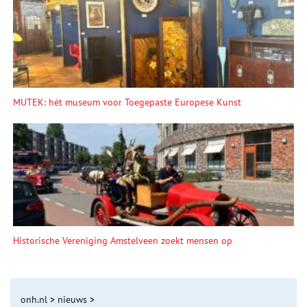
MUTEK: hét museum voor Toegepaste Europese Kunst
Historische Vereniging Amstelveen zoekt mensen op
onh.nl
>
nieuws
>