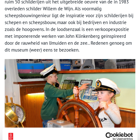
ruim 50 schilderijen uit het uitgebreide oeuvre van de in 1983
overleden schilder Willem de Wijn. Als voormalig
scheepsbouwingenieur ligt de inspiratie voor zijn schilderijen bij
schepen en scheepsbouw, maar ook bij bedrijven en industrie
zoals de hoogovens. In de loodsenzaal is een verkoopexpositie
met imponerende werken van John Klinkenberg geïnspireerd
door de rauwheid van IJmuiden en de zee.. Redenen genoeg om
dit museum (weer) eens te bezoeken.
Voorjaarsvakantie voor het hele gezin. Foto: IJmuider Zee- en Havenmuseum.