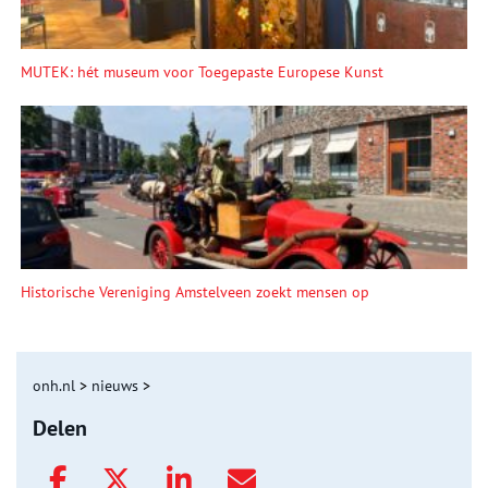
MUTEK: hét museum voor Toegepaste Europese Kunst
Historische Vereniging Amstelveen zoekt mensen op
onh.nl
>
nieuws
>
Delen