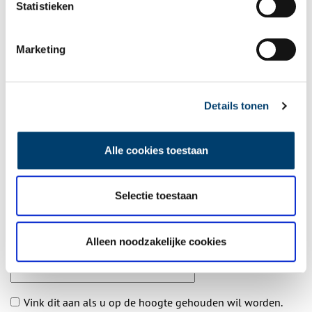
Statistieken
Aanvullingen
Marketing
Vul deze informatie aan of geef een reactie.
Details tonen
Alle cookies toestaan
Vereiste velden zijn gemarkeerd met *. Het e-mailadres wordt niet
gepubliceerd.
Naam
*
Selectie toestaan
Alleen noodzakelijke cookies
E-mail
*
Vink dit aan als u op de hoogte gehouden wil worden.