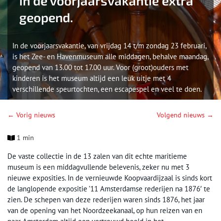
in de voorjaarsvakantie extra
geopend.
In de voorjaarsvakantie, van vrijdag 14 t/m zondag 23 februari,
is het Zee- en Havenmuseum alle middagen, behalve maandag,
geopend van 13.00 tot 17.00 uur. Voor (groot)ouders met
kinderen is het museum altijd een leuk uitje met 4
verschillende speurtochten, een escapespel en veel te doen.
← Vorig nieuws
Volgend nieuws →
1 min
De vaste collectie in de 13 zalen van dit echte maritieme
museum is een middagvullende belevenis, zeker nu met 3
nieuwe exposities. In de vernieuwde Koopvaardijzaal is sinds kort
de langlopende expositie ’11 Amsterdamse rederijen na 1876′ te
zien. De schepen van deze rederijen waren sinds 1876, het jaar
van de opening van het Noordzeekanaal, op hun reizen van en