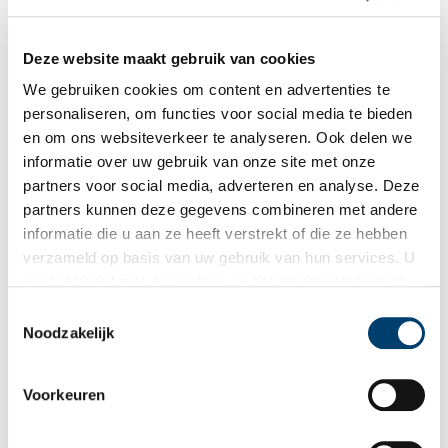
Pauzeer of sluit het bezoek af in het sfeervolle museumcafé. De
enthousiaste vrijwilligers verwelkomen u graag. Kijk voor meer
Deze website maakt gebruik van cookies
informatie op
www.zeehavenmuseum.nl
.
We gebruiken cookies om content en advertenties te
Bron:
IJmuider Zee- en Havenmuseum
personaliseren, om functies voor social media te bieden
en om ons websiteverkeer te analyseren. Ook delen we
Publicatiedatum: 17/02/2025
informatie over uw gebruik van onze site met onze
partners voor social media, adverteren en analyse. Deze
partners kunnen deze gegevens combineren met andere
informatie die u aan ze heeft verstrekt of die ze hebben
verzameld op basis van uw gebruik van hun services. U
Ontvang de nieuwsbrief
gaat akkoord met de cookies en het
privacystatement
Wilt u op de hoogte blijven van de mooiste verhalen en het
als u onze website blijft gebruiken.
Toestemmingsselectie
laatste erfgoednieuws? Schrijf u dan nu in voor onze
Noodzakelijk
wekelijkse nieuwsbrief!
Voorkeuren
Bij inschrijving gaat u akkoord met ons
privacybeleid
.