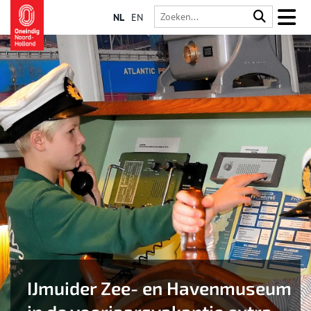
NL
EN
IJmuider Zee- en Havenmuseum