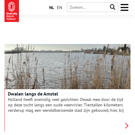
NL
EN
Dwalen langs de Amstel
Holland heeft oneindig veel gezichten. Dwaal mee door de tijd
op deze tocht langs een oude veenrivier. Tientallen kilometers
verderop mag een wereldberoemde stad zijn gebouwd, hier, bij
Fort aan de Drecht, kijk je uit over weids polderland. Langs de
sloot sluipt een grote zilverreiger. Een aalscholver duikt plots
op in de fortgracht.