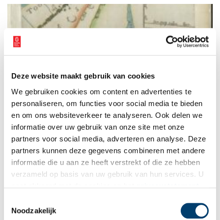
Deze website maakt gebruik van cookies
‘Tonnen gouds’ om Legmeer van de kaart te vegen
We gebruiken cookies om content en advertenties te
Waar nu het hart van de Randstad driftig klopt, dommelde
eeuwen geleden uitgestrekt waterland onder brede
personaliseren, om functies voor social media te bieden
wolkenluchten. Dijkweggetjes doorsneden het Amstellandse
en om ons websiteverkeer te analyseren. Ook delen we
meren- en plassengebied. Wie indertijd van Amsterdam naar
informatie over uw gebruik van onze site met onze
Leiden reisde, keek uit over Legmeer en Haarlemmermeer.
Water, alom water. Totdat midden negentiende eeuw het
partners voor social media, adverteren en analyse. Deze
Haarlemmermeer werd leeg gepompt. Het Legmeer klotste en
partners kunnen deze gegevens combineren met andere
kabbelde nog als vanouds. Exact 150 jaar geleden maakte
informatie die u aan ze heeft verstrekt of die ze hebben
koning Willem III daar met een pennenstreek definitief een
eind aan.
verzameld op basis van uw gebruik van hun services. U
gaat akkoord met de cookies en het
privacystatement
als u onze website blijft gebruiken.
Toestemmingsselectie
Noodzakelijk