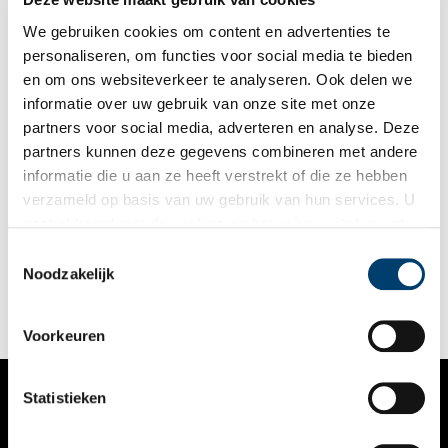
particuliere huiseigenaren hun huis open. Koelemeijer mocht
bij twaalf bewoners van monumentale woonhuizen een kijkje
We gebruiken cookies om content en advertenties te
nemen, om erachter te komen hoe het is om in een molen, een
personaliseren, om functies voor social media te bieden
pakhuis, een kerk of een houten koopmanshuis te wonen.
en om ons websiteverkeer te analyseren. Ook delen we
Vervolgens maakte ze er een prachtig vormgegeven boek van.
informatie over uw gebruik van onze site met onze
partners voor social media, adverteren en analyse. Deze
partners kunnen deze gegevens combineren met andere
Groene parels in het Nederlandse landschap
informatie die u aan ze heeft verstrekt of die ze hebben
Ze zijn niet allemaal te bezoeken, maar flink wat Nederlandse
verzameld op basis van uw gebruik van hun services. U
kastelen en historische buitenplaatsen ontvangen graag
gaat akkoord met de cookies en het
privacystatement
gasten. Een nieuwe gids zorgt voor de nodige inspiratie.
als u onze website blijft gebruiken.
Toestemmingsselectie
Noodzakelijk
Voorkeuren
Statistieken
VERHALEN