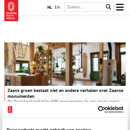
NL
EN
Zaans groen bestaat niet en andere verhalen over Zaanse
monumenten
De Zaanstreek telt bijna 600 monumenten. In een groot aantal
wordt gewoond. Vijf jaar geleden betrokken
journalist/schrijver Rosa Koelemeijer en haar partner een
monumentaal huis in het centrum van Krommenie. Ze wilde
weten hoe andere mensen in hun ‘monument’ woonden, want
tijdens Open Monumentendagen stellen maar weinig
Deze website maakt gebruik van cookies