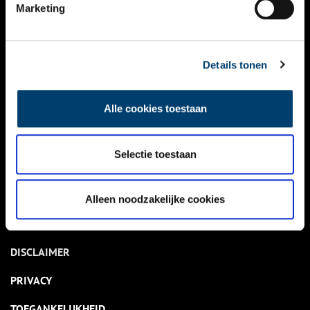
NIEUWS
Marketing
KALENDER
THEMA’S
Details tonen
ACTIVITEITEN
Alle cookies toestaan
VIDEO’S
Selectie toestaan
OVER ONS
CONTACT
Alleen noodzakelijke cookies
NIEUWSBRIEF
DISCLAIMER
PRIVACY
TOEGANKELIJKHEID