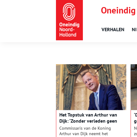
Oneindig
VERHALEN
N
Het Topstuk van Arthur van
‘
Dijk: ‘Zonder verleden geen
g
toekomst’
u
Commissaris van de Koning
N
Arthur van Dijk neemt het
z