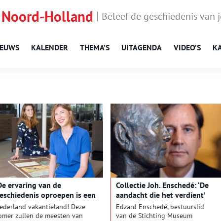
 Noord-Holland
Beleef de geschiedenis van 
IEUWS
KALENDER
THEMA’S
UITAGENDA
VIDEO’S
K
De ervaring van de
Collectie Joh. Enschedé: ‘De
eschiedenis oproepen is een
aandacht die het verdient’
itdaging’
ederland vakantieland! Deze
Edzard Enschedé, bestuurslid
omer zullen de meesten van
van de Stichting Museum