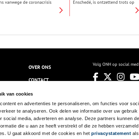
ns vanwege de coronacrisis
Enschedé, is ontzettend trots op
el in eigen land op vakantie
het erfgoed van zijn familie. Uit
aan. Inge Molenaar en Sarah
alle historie en herinneringen
emmerts de Vries van Oneindig
één topstuk kiezen is moeilijk,
oord-Holland vonden twee
dus besluit hij drie bijzondere
istorische toeristische affiches,
objecten eruit te lichten
ie verrassend actueel blijken.
waarmee hij zich persoonlijk
verbonden voelt.
Volg ONH op social med
OVER ONS
CONTACT
NIEUWSBRIEF
ik van cookies
ontent en advertenties te personaliseren, om functies voor soci
DISCLAIMER
erkeer te analyseren. Ook delen we informatie over uw gebruik
PRIVACY
or social media, adverteren en analyse. Deze partners kunnen 
ormatie die u aan ze heeft verstrekt of die ze hebben verzameld
TOEGANKELIJKHEID
es. U gaat akkoord met de cookies en het
privacystatement
als