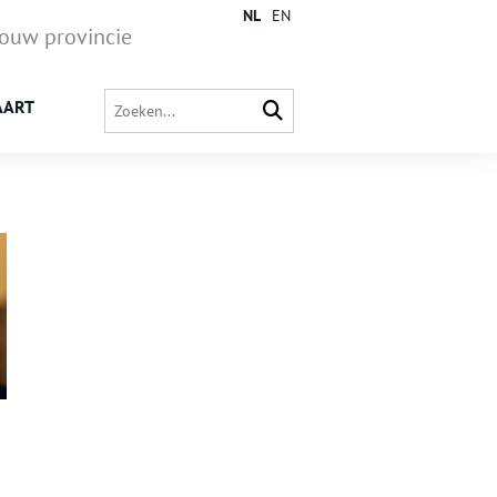
NL
EN
jouw provincie
AART