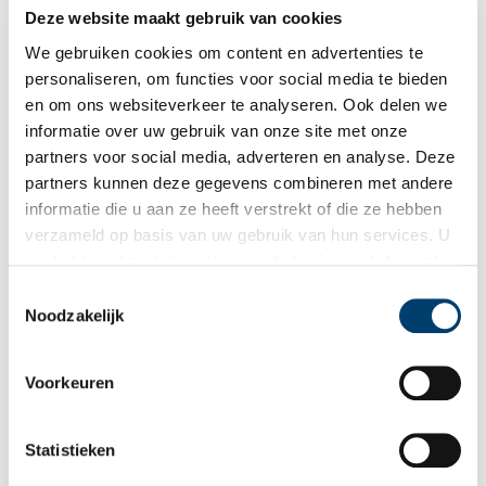
Deze website maakt gebruik van cookies
De Amsteltram ‘kust’ station Uithoorn wakker
We gebruiken cookies om content en advertenties te
Een spoorwegstation zonder rails is als een molen zonder
wieken. Een aardige herinnering, maar toch mis je iets. Zo’n
personaliseren, om functies voor social media te bieden
station staat in Uithoorn. Je mag er het etiket rijksmonument
en om ons websiteverkeer te analyseren. Ook delen we
op plakken, maar dat voelt als een troostprijs. De laatste trein
informatie over uw gebruik van onze site met onze
met passagiers reed in 1950 hier uit beeld. Als een toverfee
kust de Amsteltram dit station weer wakker. De rails ligt er al,
partners voor social media, adverteren en analyse. Deze
de tram komt hier deze zomer.
partners kunnen deze gegevens combineren met andere
informatie die u aan ze heeft verstrekt of die ze hebben
verzameld op basis van uw gebruik van hun services. U
gaat akkoord met de cookies en het
privacystatement
als u onze website blijft gebruiken.
Toestemmingsselectie
Noodzakelijk
De eerste trein van Nederland
Voorkeuren
De twee stoomlocomotieven ‘De Snelheid’ en ‘De Arend’
schrijven geschiedenis als ze op 20 september 1839 over de
eerste spoorlijn van Nederland rijden. In slechts 28 minuten
Statistieken
trekken ze de eerste officiële openingstrein van de
Hollandsche IJzeren Spoorweg-Maatschappij (HIJSM) van