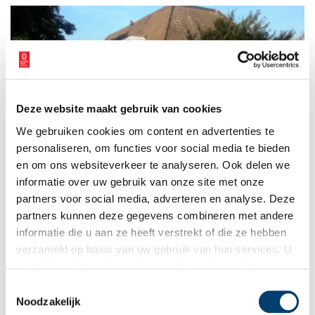
Deze website maakt gebruik van cookies
Monumenten aan het Jaagpad bij de sluis
We gebruiken cookies om content en advertenties te
Niet alle oude gebouwen verdienen het predicaat provinciaal
monument. Pak de fiets of trek de wandelschoenen aan en ga
personaliseren, om functies voor social media te bieden
over het lange Jaagpad van De Kwakel (bij Uithoorn) naar de
en om ons websiteverkeer te analyseren. Ook delen we
Tolhuissluis. Daar zie je bescheiden sluiswachtershuisjes met
informatie over uw gebruik van onze site met onze
monumentale status. En een theetuin. Om bij te komen.
partners voor social media, adverteren en analyse. Deze
partners kunnen deze gegevens combineren met andere
informatie die u aan ze heeft verstrekt of die ze hebben
verzameld op basis van uw gebruik van hun services. U
gaat akkoord met de cookies en het
privacystatement
als u onze website blijft gebruiken.
Toestemmingsselectie
Noodzakelijk