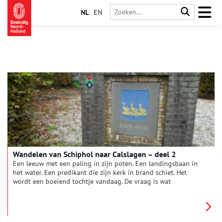
NL
EN
Wandelen van Schiphol naar Calslagen – deel 2
Een leeuw met een paling in zijn poten. Een landingsbaan in
het water. Een predikant die zijn kerk in brand schiet. Het
wordt een boeiend tochtje vandaag. De vraag is wat
Vrouwentroost te maken heeft met Napoleon. En: Gooide een
boze Wim Kan echt zijn lintje in de plas?