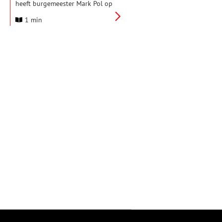
heeft burgemeester Mark Pol op
het noordelijkste én
1 min
winderigste punt van Texel drie
informatiepanelen onthuld over
de rol en geschiedenis van de
vuurtoren tijdens en vlak na de
Tweede Wereldoorlog. De
borden zijn bevestigd aan de
schutting aan de voet van de
toren, bovenaan het vrij
toegankelijke toegangspad. Ze
zijn dus voor iedereen op elk
moment te bekijken.