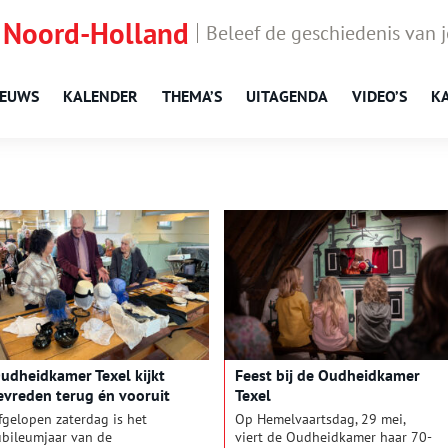
 Noord-Holland
Beleef de geschiedenis van 
IEUWS
KALENDER
THEMA’S
UITAGENDA
VIDEO’S
K
udheidkamer Texel kijkt
Feest bij de Oudheidkamer
evreden terug én vooruit
Texel
fgelopen zaterdag is het
Op Hemelvaartsdag, 29 mei,
ubileumjaar van de
viert de Oudheidkamer haar 70-