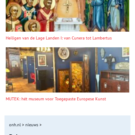
Heiligen van de Lage Landen I: van Cunera tot Lambertus
MUTEK: hét museum voor Toegepaste Europese Kunst
onh.nl
>
nieuws
>