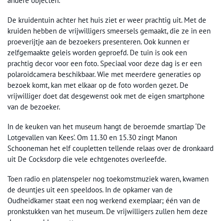
andere objecten.
De kruidentuin achter het huis ziet er weer prachtig uit. Met de
kruiden hebben de vrijwilligers smeersels gemaakt, die ze in een
proeverijtje aan de bezoekers presenteren. Ook kunnen er
zelfgemaakte geleis worden geproefd. De tuin is ook een
prachtig decor voor een foto. Speciaal voor deze dag is er een
polaroidcamera beschikbaar. Wie met meerdere generaties op
bezoek komt, kan met elkaar op de foto worden gezet. De
vrijwilliger doet dat desgewenst ook met de eigen smartphone
van de bezoeker.
In de keuken van het museum hangt de beroemde smartlap ‘De
Lotgevallen van Kees’. Om 11.30 en 15.30 zingt Manon
Schooneman het elf coupletten tellende relaas over de dronkaard
uit De Cocksdorp die vele echtgenotes overleefde.
Toen radio en platenspeler nog toekomstmuziek waren, kwamen
de deuntjes uit een speeldoos. In de opkamer van de
Oudheidkamer staat een nog werkend exemplaar; één van de
pronkstukken van het museum. De vrijwilligers zullen hem deze