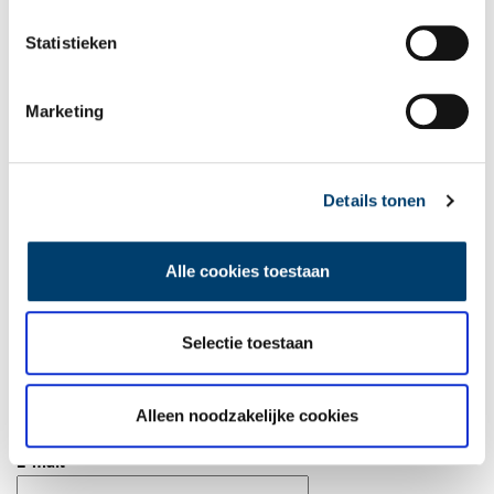
Statistieken
Bij inschrijving gaat u akkoord met ons
privacybeleid
.
Marketing
Aanvullingen
Vul deze informatie aan of geef een reactie.
Details tonen
Alle cookies toestaan
Vereiste velden zijn gemarkeerd met *. Het e-mailadres wordt niet
gepubliceerd.
Selectie toestaan
Naam
*
Alleen noodzakelijke cookies
E-mail
*