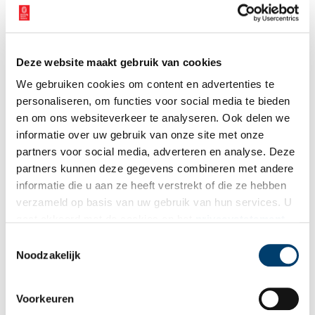
blokkenpuzzel bij elkaar te leggen of zelf een
poppenkastvoorstelling te maken. Niet alleen kinderen vinden dit
leuk!
Het jubileumfeest van de Oudheidkamer valt samen met de
Deze website maakt gebruik van cookies
Cultuurmarkt in Den Burg. Maak er een culturele feestdag van en
We gebruiken cookies om content en advertenties te
combineer een bezoek aan het evenement en het museum!
personaliseren, om functies voor social media te bieden
Bron:
Texels Museum
en om ons websiteverkeer te analyseren. Ook delen we
informatie over uw gebruik van onze site met onze
Publicatiedatum: 19/05/2025
partners voor social media, adverteren en analyse. Deze
partners kunnen deze gegevens combineren met andere
informatie die u aan ze heeft verstrekt of die ze hebben
verzameld op basis van uw gebruik van hun services. U
gaat akkoord met de cookies en het
privacystatement
Ontvang de nieuwsbrief
als u onze website blijft gebruiken.
Toestemmingsselectie
Wilt u op de hoogte blijven van de mooiste verhalen en het
Noodzakelijk
laatste erfgoednieuws? Schrijf u dan nu in voor onze
wekelijkse nieuwsbrief!
Voorkeuren