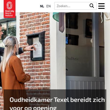
NL
EN
Oudheidkamer Texel bereidt zich
voor op opening