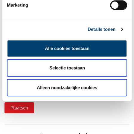
Vul deze informatie aan of geef een reactie.
Marketing
Details tonen
Vereiste velden zijn gemarkeerd met *. Het e-mailadres wordt niet
gepubliceerd.
Alle cookies toestaan
Naam
*
Selectie toestaan
E-mail
*
Alleen noodzakelijke cookies
Vink dit aan als u op de hoogte gehouden wil worden.