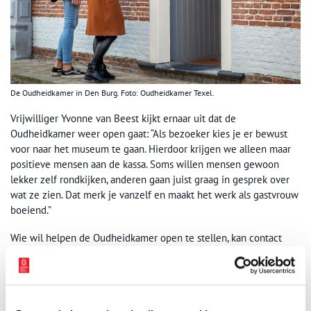
De Oudheidkamer in Den Burg. Foto: Oudheidkamer Texel.
Vrijwilliger Yvonne van Beest kijkt ernaar uit dat de
Oudheidkamer weer open gaat: “Als bezoeker kies je er bewust
voor naar het museum te gaan. Hierdoor krijgen we alleen maar
positieve mensen aan de kassa. Soms willen mensen gewoon
lekker zelf rondkijken, anderen gaan juist graag in gesprek over
wat ze zien. Dat merk je vanzelf en maakt het werk als gastvrouw
boeiend.”
Wie wil helpen de Oudheidkamer open te stellen, kan contact
opnemen met vrijwilligerscoördinator van Stichting Texels
Museum, Kelly Lexmond. Zij is bereikbaar via
kellylexmond@texelsmuseum.nl
.