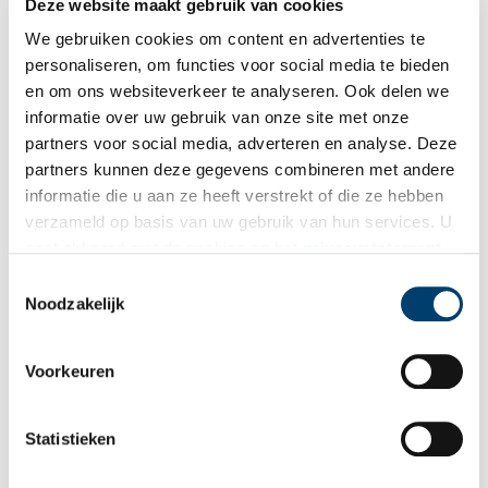
Bron:
Oudheidkamer Texel
Deze website maakt gebruik van cookies
We gebruiken cookies om content en advertenties te
Publicatiedatum: 19/03/2025
personaliseren, om functies voor social media te bieden
en om ons websiteverkeer te analyseren. Ook delen we
informatie over uw gebruik van onze site met onze
partners voor social media, adverteren en analyse. Deze
Ontvang de nieuwsbrief
partners kunnen deze gegevens combineren met andere
informatie die u aan ze heeft verstrekt of die ze hebben
Wilt u op de hoogte blijven van de mooiste verhalen en het
verzameld op basis van uw gebruik van hun services. U
laatste erfgoednieuws? Schrijf u dan nu in voor onze
gaat akkoord met de cookies en het
privacystatement
wekelijkse nieuwsbrief!
als u onze website blijft gebruiken.
Toestemmingsselectie
Noodzakelijk
Bij inschrijving gaat u akkoord met ons
privacybeleid
.
Voorkeuren
Aanvullingen
Statistieken