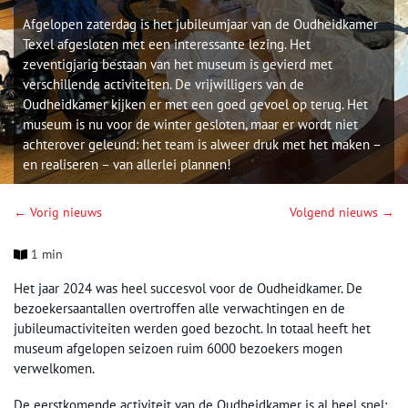
Afgelopen zaterdag is het jubileumjaar van de Oudheidkamer
Texel afgesloten met een interessante lezing. Het
zeventigjarig bestaan van het museum is gevierd met
verschillende activiteiten. De vrijwilligers van de
Oudheidkamer kijken er met een goed gevoel op terug. Het
museum is nu voor de winter gesloten, maar er wordt niet
achterover geleund: het team is alweer druk met het maken –
en realiseren – van allerlei plannen!
← Vorig nieuws
Volgend nieuws →
1 min
Het jaar 2024 was heel succesvol voor de Oudheidkamer. De
bezoekersaantallen overtroffen alle verwachtingen en de
jubileumactiviteiten werden goed bezocht. In totaal heeft het
museum afgelopen seizoen ruim 6000 bezoekers mogen
verwelkomen.
De eerstkomende activiteit van de Oudheidkamer is al heel snel: