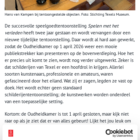
Hans van Kampen bij tentoongestelde objecten. Foto: Stichting Texels Museum.
De succesvolle speelgoedtentoonstelling
Spelen met het
verleden
heeft twee jaar gestaan en wordt vervangen door een
nieuwe tijdelijke tentoonstelling. Daar wordt al hard aan gewerkt,
zodat de Oudheidkamer op 1 april 2026 weer een mooie
publiekstrekker kan presenteren op de bovenverdieping. Hoe het
er precies uit komt te zien, wordt nog verder uitgewerkt. Zeker is
dat schilderijen van Texel er een hoofdrol in krijgen. Allerlei
soorten kunstenaars, professionele en amateurs, waren
gefascineerd door het eiland. Wat zij er zagen, legden ze vast op
doek. Het wordt echter geen standaard
schilderijententoonstelling; de kunstwerken worden onderdeel
van een toepasselijke setting.
Kortom: de Oudheidkamer is tot 1 april gesloten, maar kijk niet
raar op als je ziet dat er van alles gebeurt! Lijkt het jou leuk om
onderdeel te zijn van het team enthousiaste vrijwilligers van de
Oudheidkamer? Neem dan eens contact op met