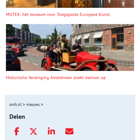
MUTEK: hét museum voor Toegepaste Europese Kunst
Historische Vereniging Amstelveen zoekt mensen op
onh.nl
>
nieuws
>
Delen