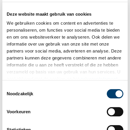
vrijwilligerscoördinator Kelly Lexmond via
kellylexmond@texelsmuseum.nl
of spreek een van de
vrijwilligers aan.
Deze website maakt gebruik van cookies
We gebruiken cookies om content en advertenties te
Bron:
Stichting Texels Museum
personaliseren, om functies voor social media te bieden
Publicatiedatum: 04/11/2025
en om ons websiteverkeer te analyseren. Ook delen we
informatie over uw gebruik van onze site met onze
partners voor social media, adverteren en analyse. Deze
partners kunnen deze gegevens combineren met andere
informatie die u aan ze heeft verstrekt of die ze hebben
Ontvang de nieuwsbrief
verzameld op basis van uw gebruik van hun services. U
gaat akkoord met de cookies en het
privacystatement
Wilt u op de hoogte blijven van de mooiste verhalen en het
als u onze website blijft gebruiken.
Toestemmingsselectie
laatste erfgoednieuws? Schrijf u dan nu in voor onze
Noodzakelijk
wekelijkse nieuwsbrief!
Voorkeuren
Bij inschrijving gaat u akkoord met ons
privacybeleid
.
Statistieken