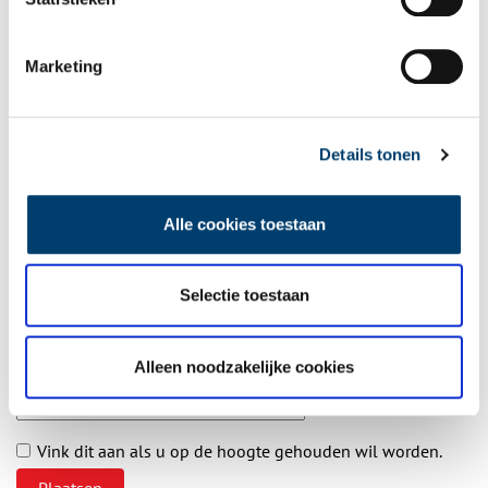
Aanvullingen
Marketing
Vul deze informatie aan of geef een reactie.
Details tonen
Alle cookies toestaan
Vereiste velden zijn gemarkeerd met *. Het e-mailadres wordt niet
gepubliceerd.
Naam
*
Selectie toestaan
Alleen noodzakelijke cookies
E-mail
*
Vink dit aan als u op de hoogte gehouden wil worden.