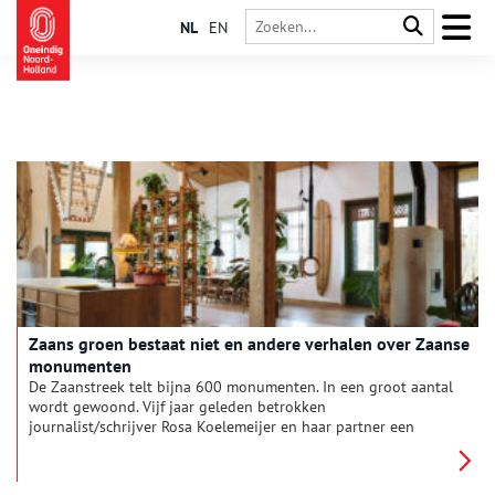
NL
EN
Zaans groen bestaat niet en andere verhalen over Zaanse
monumenten
De Zaanstreek telt bijna 600 monumenten. In een groot aantal
wordt gewoond. Vijf jaar geleden betrokken
journalist/schrijver Rosa Koelemeijer en haar partner een
monumentaal huis in het centrum van Krommenie. Ze wilde
weten hoe andere mensen in hun ‘monument’ woonden, want
tijdens Open Monumentendagen stellen maar weinig