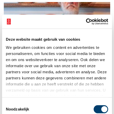
particuliere huiseigenaren hun huis open. Koelemeijer mocht
bij twaalf bewoners van monumentale woonhuizen een kijkje
nemen, om erachter te komen hoe het is om in een molen, een
pakhuis, een kerk of een houten koopmanshuis te wonen.
Vervolgens maakte ze er een prachtig vormgegeven boek van.
Deze website maakt gebruik van cookies
Keramiekverzamelaar schenkt deel van zijn collectie aan
We gebruiken cookies om content en advertenties te
Huis van Hilde
personaliseren, om functies voor social media te bieden
Veertig jaar verzamelde Sjek Venhuis uit Santpoort-Noord
schotels, kommen en vuurklokken uit de zestiende en
en om ons websiteverkeer te analyseren. Ook delen we
zeventiende eeuw. Het is keramiek met een hoge museale
informatie over uw gebruik van onze site met onze
waarde, maar omdat ook Sjek niet het eeuwige leven heeft,
partners voor social media, adverteren en analyse. Deze
schonk hij een groot deel van zijn collectie aan archeologisch
museum Huis van Hilde in Castricum.
partners kunnen deze gegevens combineren met andere
informatie die u aan ze heeft verstrekt of die ze hebben
verzameld op basis van uw gebruik van hun services. U
gaat akkoord met de cookies en het
privacystatement
als u onze website blijft gebruiken.
Toestemmingsselectie
Noodzakelijk