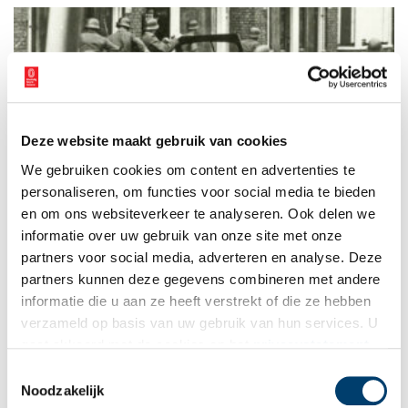
Deze website maakt gebruik van cookies
Bijzondere foto’s van Haarlem in de oorlog
We gebruiken cookies om content en advertenties te
Stichting Historisch Schoten (Haarlem-Noord) heeft een boekje
uitgebracht met ruim honderd bijzondere zwart-wit foto’s over
personaliseren, om functies voor social media te bieden
Haarlem in de Tweede Wereldoorlog. De foto’s geven vooral
en om ons websiteverkeer te analyseren. Ook delen we
een beeld van het laatste oorlogsjaar en de bevrijding van
informatie over uw gebruik van onze site met onze
Haarlem en omstreken. Ton van Beelen, bestuurslid van de
stichting, stelde het boekje samen.
partners voor social media, adverteren en analyse. Deze
partners kunnen deze gegevens combineren met andere
informatie die u aan ze heeft verstrekt of die ze hebben
verzameld op basis van uw gebruik van hun services. U
gaat akkoord met de cookies en het
privacystatement
als u onze website blijft gebruiken.
Toestemmingsselectie
Noodzakelijk