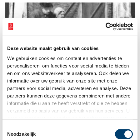
Deze website maakt gebruik van cookies
Ons stadsdialect in de laatste eeuw
We gebruiken cookies om content en advertenties te
Buurtdialecten verdwenen in de loop van de twintigste eeuw
en het overgebleven stadsdialect werd nationale folkore.
personaliseren, om functies voor social media te bieden
Minder vaak gebruikt, maar nog wel een element in de
en om ons websiteverkeer te analyseren. Ook delen we
moderne taal van het schoolplein. Dat alles zien we in dit
informatie over uw gebruik van onze site met onze
slotverhaal van een korte serie (zie gerelateerde verhalen) over
het Amsterdams door de eeuwen heen.
partners voor social media, adverteren en analyse. Deze
partners kunnen deze gegevens combineren met andere
informatie die u aan ze heeft verstrekt of die ze hebben
verzameld op basis van uw gebruik van hun services. U
gaat akkoord met de cookies en het
privacystatement
als u onze website blijft gebruiken.
Toestemmingsselectie
Noodzakelijk