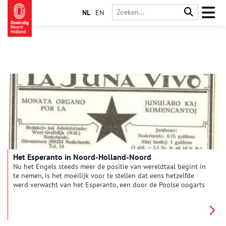
NL
EN
Het Esperanto in Noord-Holland-Noord
Nu het Engels steeds meer de positie van wereldtaal begint in
te nemen, is het moeilijk voor te stellen dat eens hetzelfde
werd verwacht van het Esperanto, een door de Poolse oogarts
Ludovic L. Zamenhof (1859-1917) ontworpen taal. Vooal in de
eerste helft van de twintigste eeuw was Esperanto populair,
ook in Noord-Holland. Er werden tal van Esperanto-
verenigingen opgericht.