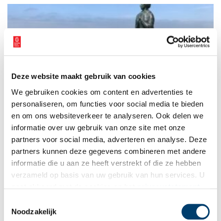
Tweede Wereldoorlog.
Deze website maakt gebruik van cookies
Het Derper Vraauwtje
We gebruiken cookies om content en advertenties te
Aan het strand in Egmond aan Zee is het in de zomer heerlijk
vertoeven. Wandelend op de boulevard langs de viskramen zie
personaliseren, om functies voor social media te bieden
je hoe het dorp al eeuwenlang verbonden is aan de visserij.
en om ons websiteverkeer te analyseren. Ook delen we
Dagjesmensen klimmen bij de vuurtoren de trap omhoog om
informatie over uw gebruik van onze site met onze
van het mooie uitzicht te genieten. Hier op de Vureboetsduin
staat een bijzonder bronzen beeld van een vissersvrouw: Het
partners voor social media, adverteren en analyse. Deze
Vraauwtje van Derper. Ze kijkt uit over de zee, die gaf en nam.
partners kunnen deze gegevens combineren met andere
In de Eerste Wereldoorlog verloren 95 vissers uit Egmond aan
informatie die u aan ze heeft verstrekt of die ze hebben
Zee door zeemijnen het leven. Het Derper Vraauwtje is een
eerbetoon aan de vele weduwen die achterbleven.
verzameld op basis van uw gebruik van hun services. U
gaat akkoord met de cookies en het
privacystatement
als u onze website blijft gebruiken.
Toestemmingsselectie
Noodzakelijk