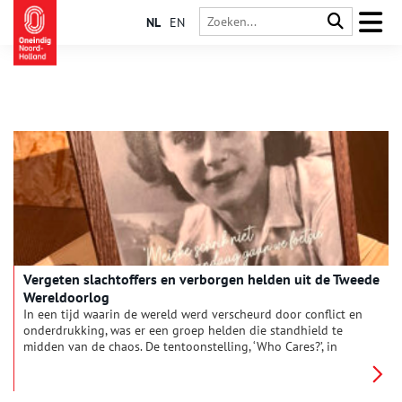
NL
EN
Vergeten slachtoffers en verborgen helden uit de Tweede
Wereldoorlog
In een tijd waarin de wereld werd verscheurd door conflict en
onderdrukking, was er een groep helden die standhield te
midden van de chaos. De tentoonstelling, ‘Who Cares?’, in
Museum Van De Geest werpt licht op de vaak vergeten
verhalen van moed in de Nederlandse psychiatrie en zorg voor
verstandelijk gehandicapten tijdens de grimmige jaren van de