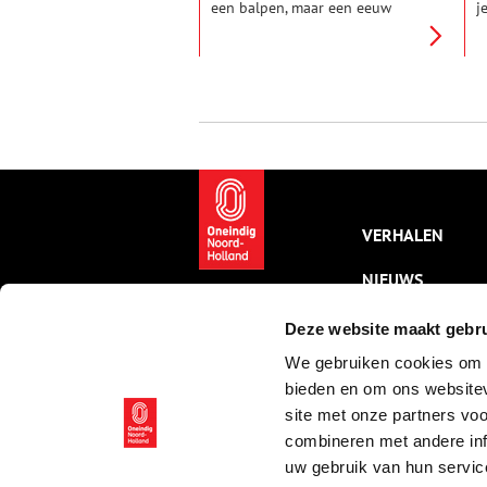
een balpen, maar een eeuw
j
geleden schreven mensen nog
e
met een vulpen, die je zelf met
e
inkt kon vullen. De redactie van
h
Oneindig Noord-Holland dook
(
in de geschiedenis van de
w
Parker vulpen.
p
b
VERHALEN
NIEUWS
KALENDER
Deze website maakt gebru
We gebruiken cookies om c
THEMA’S
bieden en om ons websitev
ACTIVITEITEN
site met onze partners vo
combineren met andere inf
VIDEO’S
uw gebruik van hun servic