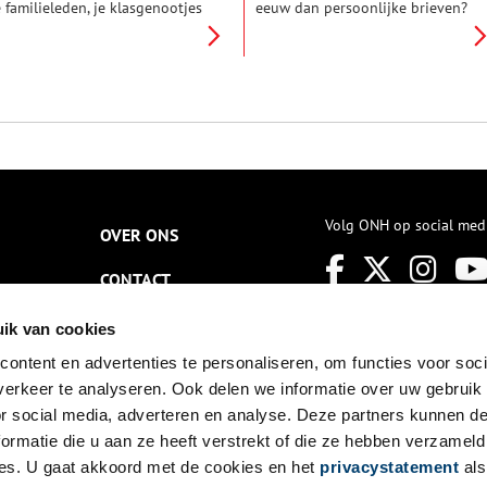
e familieleden, je klasgenootjes
eeuw dan persoonlijke brieven?
n natuurlijk de juf of meester
De verhalen van gewone
en versje schreven. Naast de
Hollanders die de
andgeschreven rijmpjes
geschiedenisboeken niet
keurig op een potlood lijntje)
hebben gehaald. Hun brieven
erden bontgekleurde
werden door de Engelsen in
oesieplaatjes geplakt of er iets
beslag genomen op gekaapte
ij getekend.
Nederlandse schepen. Ze
hebben hun bestemming nooit
bereikt, maar worden nog
steeds bewaard in het archief
van de High Court of Admiralty
Volg ONH op social med
OVER ONS
in Londen. In het boek ‘Zeepost’
krijgen sommigen van hun een
CONTACT
stem.
NIEUWSBRIEF
ik van cookies
ontent en advertenties te personaliseren, om functies voor soci
DISCLAIMER
erkeer te analyseren. Ook delen we informatie over uw gebruik
PRIVACY
or social media, adverteren en analyse. Deze partners kunnen 
ormatie die u aan ze heeft verstrekt of die ze hebben verzameld
TOEGANKELIJKHEID
es. U gaat akkoord met de cookies en het
privacystatement
als