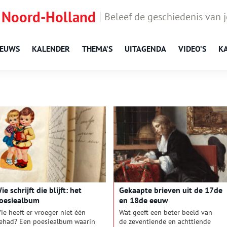
 Noord-Holland
Beleef de geschiedenis van 
IEUWS
KALENDER
THEMA’S
UITAGENDA
VIDEO’S
K
ie schrijft die blijft: het
Gekaapte brieven uit de 17de
oesiealbum
en 18de eeuw
ie heeft er vroeger niet één
Wat geeft een beter beeld van
ehad? Een poesiealbum waarin
de zeventiende en achttiende