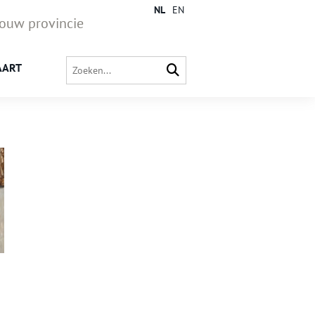
NL
EN
jouw provincie
AART