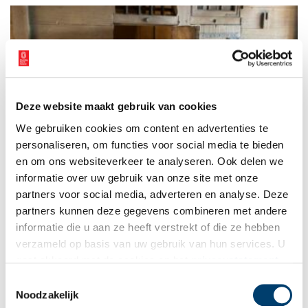
Deze website maakt gebruik van cookies
Misdadigers in Holland: deze straffen kreeg je in de
We gebruiken cookies om content en advertenties te
zeventiende eeuw
personaliseren, om functies voor social media te bieden
In de zeventiende eeuw werden misdadigers in Holland
allesbehalve zachtzinnig aangepakt. De meeste straffen werden
en om ons websiteverkeer te analyseren. Ook delen we
in het openbaar uitgevoerd als waarschuwing voor de burger.
informatie over uw gebruik van onze site met onze
De schepenen (rechters) konden hierbij kiezen uit
partners voor social media, adverteren en analyse. Deze
verschillende martel- en executiemethoden, waaronder
onthoofden, ophangen, wurgen, radbraken, geselen,
partners kunnen deze gegevens combineren met andere
brandmerken en tepronkstelling.
informatie die u aan ze heeft verstrekt of die ze hebben
verzameld op basis van uw gebruik van hun services. U
gaat akkoord met de cookies en het
privacystatement
als u onze website blijft gebruiken.
Toestemmingsselectie
Noodzakelijk