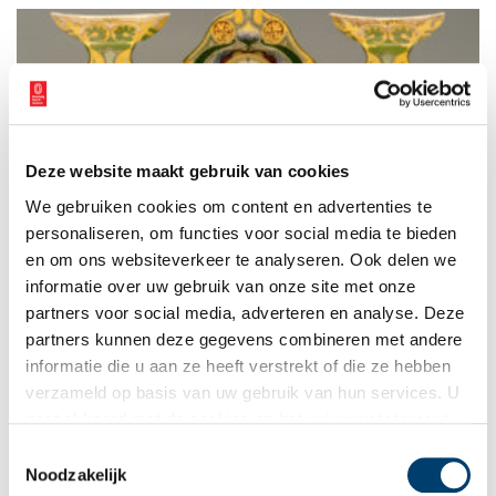
Deze website maakt gebruik van cookies
Purmerend saai? Stad toont creatief verleden
We gebruiken cookies om content en advertenties te
Waaraan denk je bij Purmerend? ‘Eentonige buurten.’ ‘Saai uit
de kluiten gegroeid dorp.’ Zo luiden de reacties gewoonlijk.
personaliseren, om functies voor social media te bieden
Saai? Stap het Purmerends Museum binnen en kijk welk
en om ons websiteverkeer te analyseren. Ook delen we
prachtig sieraardewerk hier is gemaakt. Hier groeiden creatieve
informatie over uw gebruik van onze site met onze
architecten op. Trek die denkbeeldige grauwsluier over de stad
weg en je ziet zowaar een kasteel.
partners voor social media, adverteren en analyse. Deze
partners kunnen deze gegevens combineren met andere
informatie die u aan ze heeft verstrekt of die ze hebben
verzameld op basis van uw gebruik van hun services. U
gaat akkoord met de cookies en het
privacystatement
als u onze website blijft gebruiken.
Toestemmingsselectie
Noodzakelijk