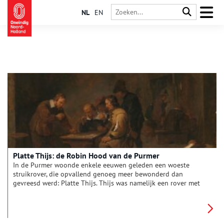
NL
EN
Platte Thijs: de Robin Hood van de Purmer
In de Purmer woonde enkele eeuwen geleden een woeste
struikrover, die opvallend genoeg meer bewonderd dan
gevreesd werd: Platte Thijs. Thijs was namelijk een rover met
een duivelse sluwheid maar het hart op de juiste plaats. Hij
stal van de rijken en gaf aan de armen, als een ware Robin
Hood.