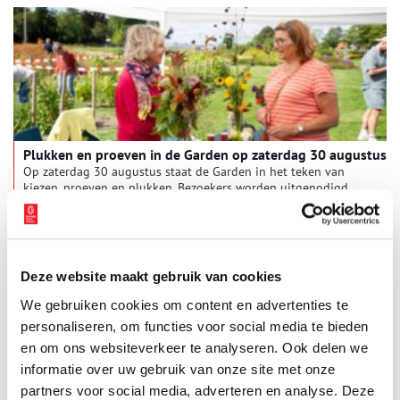
Plukken en proeven in de Garden op zaterdag 30 augustus
Op zaterdag 30 augustus staat de Garden in het teken van
kiezen, proeven en plukken. Bezoekers worden uitgenodigd
hun favoriete dahlia te kiezen en kunnen, tegen een kleine
bijdrage, zelf een kleurrijk boeket plukken in de
2 min
snijbloementuin. Ook smaak staat centraal: proef van een
uitgebreid aanbod aan hapjes, bereid met producten uit de
Garden.
Deze website maakt gebruik van cookies
We gebruiken cookies om content en advertenties te
personaliseren, om functies voor social media te bieden
en om ons websiteverkeer te analyseren. Ook delen we
informatie over uw gebruik van onze site met onze
partners voor social media, adverteren en analyse. Deze