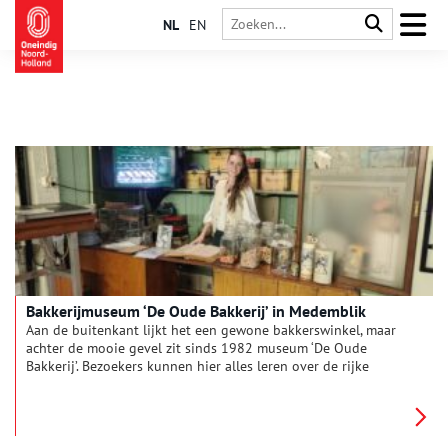
NL
EN
Bakkerijmuseum ‘De Oude Bakkerij’ in Medemblik
Aan de buitenkant lijkt het een gewone bakkerswinkel, maar
achter de mooie gevel zit sinds 1982 museum ‘De Oude
Bakkerij’. Bezoekers kunnen hier alles leren over de rijke
geschiedenis van brood, koek, suiker, chocolade en banket. Niet
alleen door te kijken, maar ook door te luisteren, voelen,
ruiken en zelfs proeven. Oneindig Noord-Holland bracht een
bezoek aan het lekkerste museum van Nederland.