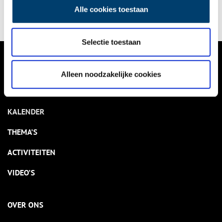
return staan centraal in het nieuwe horeca-concept. Maak in de
Alle cookies toestaan
voorjaarsvakantie kennis met ‘het menu van de toekomst’ maar
kom ook proeven van het ‘menu van vroeger’!
Selectie toestaan
VERHALEN
Alleen noodzakelijke cookies
NIEUWS
KALENDER
THEMA’S
ACTIVITEITEN
VIDEO’S
OVER ONS