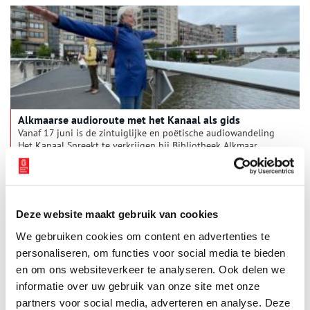
Alkmaarse audioroute met het Kanaal als gids
Vanaf 17 juni is de zintuiglijke en poëtische audiowandeling
Het Kanaal Spreekt te verkrijgen bij Bibliotheek Alkmaar
Centrum. In dit project van Schouten en Van Heugten is het
200 jaar oude Noordhollandse Kanaal de gids naar een
1 min
mogelijke toekomst.
Deze website maakt gebruik van cookies
We gebruiken cookies om content en advertenties te
personaliseren, om functies voor social media te bieden
en om ons websiteverkeer te analyseren. Ook delen we
informatie over uw gebruik van onze site met onze
partners voor social media, adverteren en analyse. Deze