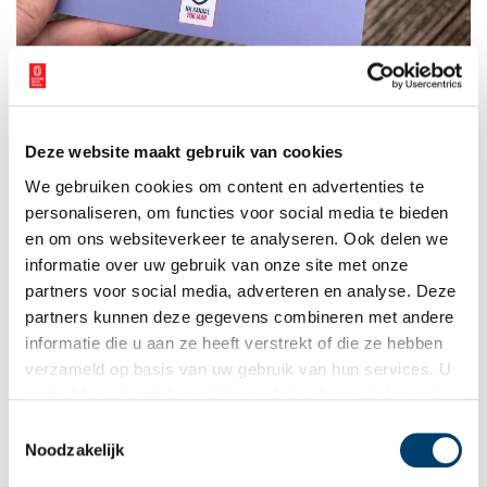
Voor de poëziebrochure ‘Poëzie van het Kanaal’ lieten maar liefst tien dichters en
tien kunstenaars uit de regio zich inspireren door verleden, heden en toekomst
Deze website maakt gebruik van cookies
van het Kanaal. Foto: Lonneke van Heugten.
We gebruiken cookies om content en advertenties te
Het project wordt afgerond met
een expositie in Kunstuitleen
personaliseren, om functies voor social media te bieden
Alkmaar. Daar is ook de bundel kosteloos te verkrijgen, zolang de
en om ons websiteverkeer te analyseren. Ook delen we
voorraad strekt.
informatie over uw gebruik van onze site met onze
partners voor social media, adverteren en analyse. Deze
Tekst:
stadsdichter
Lonneke van Heugten
partners kunnen deze gegevens combineren met andere
Publicatiedatum: 03/11/2025
informatie die u aan ze heeft verstrekt of die ze hebben
verzameld op basis van uw gebruik van hun services. U
gaat akkoord met de cookies en het
privacystatement
als u onze website blijft gebruiken.
Toestemmingsselectie
Noodzakelijk
Ontvang de nieuwsbrief