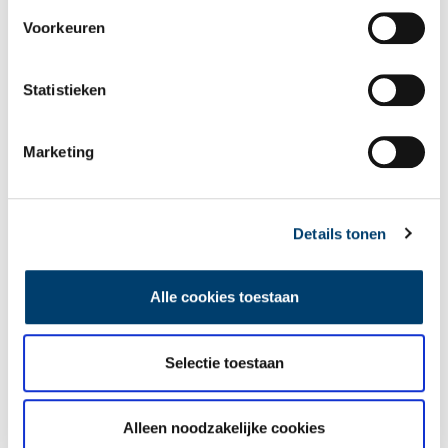
Wilt u op de hoogte blijven van de mooiste verhalen en het
Voorkeuren
laatste erfgoednieuws? Schrijf u dan nu in voor onze
wekelijkse nieuwsbrief!
Statistieken
Marketing
Bij inschrijving gaat u akkoord met ons
privacybeleid
.
Aanvullingen
Details tonen
Vul deze informatie aan of geef een reactie.
Alle cookies toestaan
Selectie toestaan
Vereiste velden zijn gemarkeerd met *. Het e-mailadres wordt niet
gepubliceerd.
Alleen noodzakelijke cookies
Naam
*