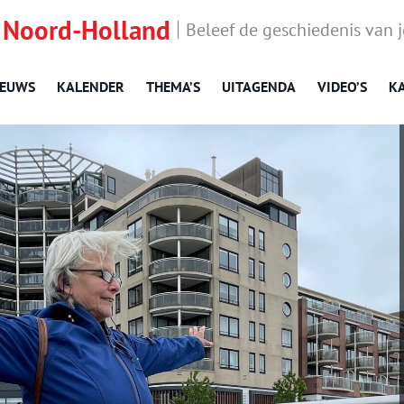
 Noord-Holland
Beleef de geschiedenis van 
IEUWS
KALENDER
THEMA’S
UITAGENDA
VIDEO’S
K