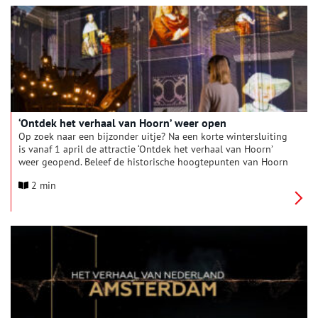
‘Ontdek het verhaal van Hoorn’ weer open
Op zoek naar een bijzonder uitje? Na een korte wintersluiting
is vanaf 1 april de attractie ‘Ontdek het verhaal van Hoorn’
weer geopend. Beleef de historische hoogtepunten van Hoorn
in een spectaculaire multimediashow. In het monument de
2 min
Statenpoort aan de Nieuwstraat komt de Hoornse geschiedenis
in beeld en geluid op spectaculaire wijze tot leven. Loop
daarna een verdiepende podwalk langs de monumenten in de
binnenstad. Hét inspirerende startpunt voor je ontdekking van
de stad.