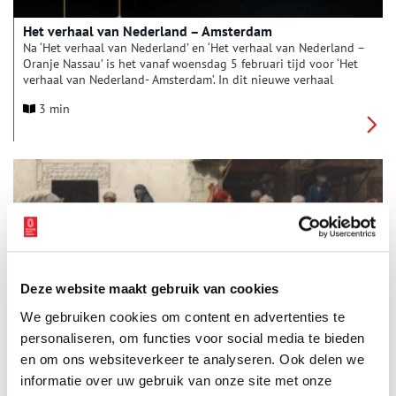
Het verhaal van Nederland – Amsterdam
Na ‘Het verhaal van Nederland’ en ‘Het verhaal van Nederland –
Oranje Nassau’ is het vanaf woensdag 5 februari tijd voor ‘Het
verhaal van Nederland- Amsterdam’. In dit nieuwe verhaal
neemt verteller Daan Schuurmans de kijker mee door 750 jaar
3 min
geschiedenis van onze hoofdstad. Daan: “Het was een
voorrecht opnieuw de geschiedenis in te stappen en ditmaal
het rijke verhaal van Amsterdam te vertellen. Een verhaal over
een stad die zijn gelijke niet kent in de wereld. Onze
hoofdstad.”
Deze website maakt gebruik van cookies
Yalla Yalla! Zie je in Egypte
We gebruiken cookies om content en advertenties te
De nieuwe tentoonstelling ‘Yalla Yalla! Zie je in Egypte’ zet het
werk van de 19de-eeuwse kunstenaar Willem de Famars Testas
personaliseren, om functies voor social media te bieden
op vernieuwende wijze centraal. Afgelopen februari reisden
en om ons websiteverkeer te analyseren. Ook delen we
conservator Terry van Druten en de Egyptisch-Nederlandse
informatie over uw gebruik van onze site met onze
2 min
acteur Sabri Saad El-Hamus naar Egypte, in de voetsporen van