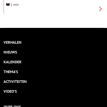
gemaakt door de NTR naar aanleiding van een uitzending in
1 min
de serie Het Verhaal van Nederland, waarin presentator Daan
Schuurmans je meeneemt door historisch Den Helder.
VERHALEN
NIEUWS
KALENDER
THEMA’S
ACTIVITEITEN
VIDEO’S
OVER ONS