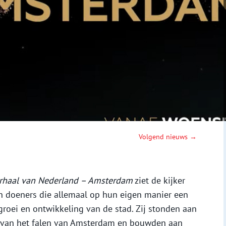
Volgend nieuws →
rhaal van Nederland – Amsterdam
ziet de kijker
en doeners die allemaal op hun eigen manier een
roei en ontwikkeling van de stad. Zij stonden aan
k van het falen van Amsterdam en bouwden aan