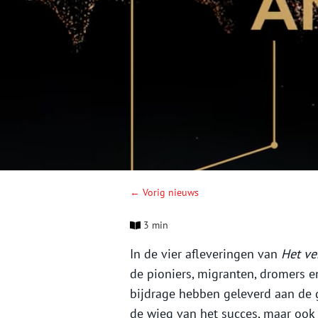
← Vorig nieuws
3 min
In de vier afleveringen van
Het ve
de pioniers, migranten, dromers 
bijdrage hebben geleverd aan de g
de wieg van het succes, maar oo